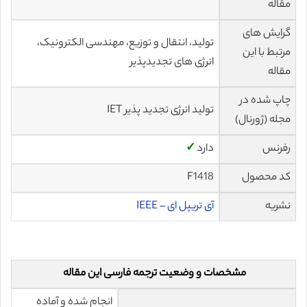
مقاله
گرایش های
تولید، انتقال و توزیع، مهندسی الکترونیک،
مرتبط با این
انرژی های تجدیدپذیر
مقاله
چاپ شده در
تولید انرژی تجدید پذیر IET
مجله (ژورنال)
رفرنس
دارد
✓
کد محصول
F1418
نشریه
آی تریپل ای – IEEE
مشخصات و وضعیت ترجمه فارسی این مقاله
انجام شده و آماده