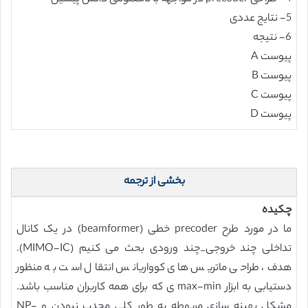
5- نتایج عددی
6- نتیجه
پیوست A
پیوست B
پیوست C
پیوست D
بخشی از ترجمه
چکیده
ما در مورد طرح precoder خطی (beamformer) در یک کانال
تداخلی چند خروجی_چند ورودی بحث می کنیم (MIMO-IC).
هدف، طراحی ماتریس های کوواریانس انتقال است به منظور
دستیابی به ابزار max-min ی که برای همه کاربران مناسب باشد.
مشکل بهینه سازی مربوطه به طور کلی محدب نبودن و NP-