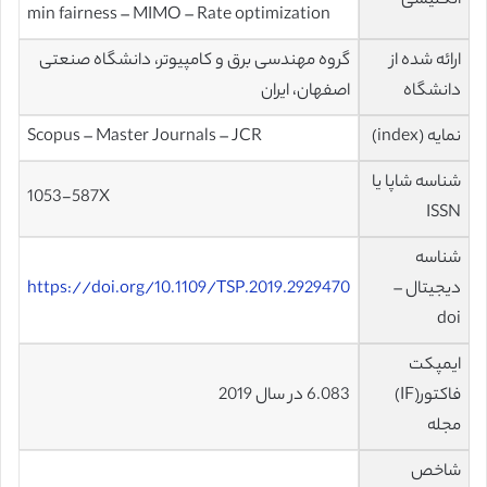
انگلیسی
min fairness – MIMO – Rate optimization
ارائه شده از
گروه مهندسی برق و کامپیوتر، دانشگاه صنعتی
دانشگاه
اصفهان، ایران
نمایه (index)
Scopus – Master Journals – JCR
شناسه شاپا یا
1053-587X
ISSN
شناسه
دیجیتال –
https://doi.org/10.1109/TSP.2019.2929470
doi
ایمپکت
فاکتور(IF)
6.083 در سال 2019
مجله
شاخص