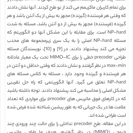
برای تمام کاربران ماکزیمم می کند از نو طرح کردند. آنها نشان دادند
که وقتی هر فرستنده (گیرنده) مجهز به بیش از یک آنتن باشد و هر
گیرنده (فرستنده) مجهز به بیش از دو آنتن باشد، مسئله به شدت
NP-hard است. برای مقابله با این مشکل آنها دو الگوریتم که
مسئله NP-hard اصلی را به یک سری زیرمجموعه های محدب
تجزیه می کند پیشنهاد دادند. در [9] و [10]، نویسندگان مسئله
طراحی precoder خطی را برای MIMO-IC تحت یک معیار عادلانه
max-min در نظر گرفتند و نشان دادند که وقتی حداقل دو آنتن در
هر فرستنده و گیرنده وجود دارد ، مسئله به کلاس مسئله های
NP-hard تعلق می گیرد. آنها الگوریتمی که راه حل تقریبی
مشکل اصلی را محاسبه می کند پیشنهاد دادند. توجه داشته باشید
که در کارهای فوق ماتریس های precoder برای مواردی که تعداد
علامت ها در یک جریانی که به طور پیشین شناخته شده فرض شده
است طراحی شده اند.
در این مقاله، طرح precoder تداخلی را برای حالت چند ورودی چند
خروجی (MIMO) در نظر گرفتیم. هدف ما طراحی ماتریس