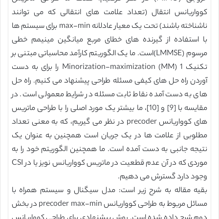
کوواریانس انتقال (تعداد علامت های انتقالی که می توانند
ناشناخته باشند) تحت یک معیار عادلانه max-min برای سیستم ها
با استفاده از گیرنده های خطای مربع میانگین مینیمم خطی
مرسوم (LMMSE)است. ما یک الگوریتم کارآمد محاسباتی مبتنی بر
تکنیک Minorization-maximization (MM) 1 را برای به دست
آوردن راه حل های کیفی مسئله طراحی پیشنهاد می کنیم. راه حل
های به دست آمده نقاط ثابت مسئله در شرایط معمولی است. در
مقایسه با [9] و [10]، ما بیشتر یک مورد اصلی را با طراحی ماتریس
های کوواریانس precoder در نظر می گیریم، که به معنی تعداد
مطلوبی از علامت ها در یک جریان است همچنین به عنوان یک
نتیجه جانبی به دست آمده است. ما همچنین الگوریتم خود را به
موردی که در آن عدم قطعیت در ماتریس کوواریانس نویز یا در CSI
وجود دارد گسترش می دهیم.
بقیه مقاله به شرح زیر است: مدل سیگنال و سیستم همراه با
مسائل مربوط به طراحی کوواریانس precoder max-min در بخش
دوم شرح داده شده است. روش پیشنهادی برای طراحی کوواریانس