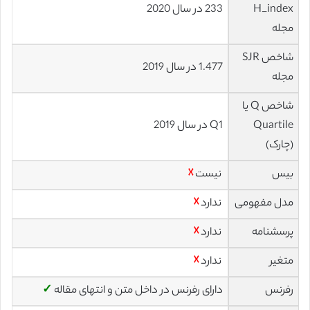
H_index
233 در سال 2020
مجله
شاخص SJR
1.477 در سال 2019
مجله
شاخص Q یا
Quartile
Q1 در سال 2019
(چارک)
بیس
نیست
☓
مدل مفهومی
ندارد
☓
پرسشنامه
ندارد
☓
متغیر
ندارد
☓
رفرنس
دارای رفرنس در داخل متن و انتهای مقاله
✓