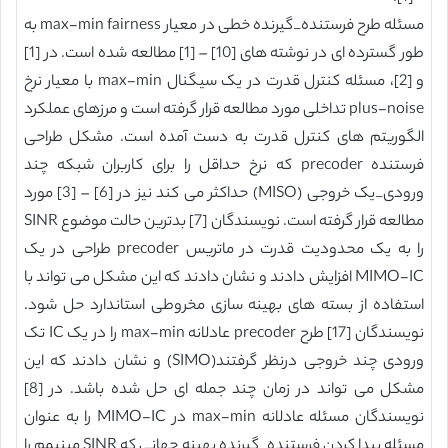
مسئله طرح فرستنده_گیرنده خطی در معیار max-min fairness به
طور گسترده ای در نوشته های [10] – [1] مطالعه شده است. در [1]
و [2]، مسئله کنترل قدرت در یک سیگنال max-min با معیار نرخ
plus-noise تداخلی مورد مطالعه قرار گرفته است و مرزهای عملکرد
الگوریتم های کنترل قدرت به دست آمده است. مشکل طراحی
فرستنده precoder که نرخ حداقل را برای کاربران شبکه چند
ورودی_یک خروجی (MISO) حداکثر می کند نیز در [6] – [3] مورد
مطالعه قرار گرفته است. نویسندگان [7] بدترین حالت موضوع SINR
را به یک محدودیت قدرت در ماتریس precoder طراحی در یک
MIMO-IC افزایش دادند و نشان دادند که این مشکل می تواند با
استفاده از بسته های بهینه سازی مخروطی استاندارد حل شود.
نویسندگان [17] طرح precoder عادلانه max-min را در یک IC تک
ورودی چند خروجی درنظر گرفتند(SIMO) و نشان دادند که این
مشکل می تواند در زمان چند جمله ای حل شده باشد. در [8]
نویسندگان مسئله عادلانه max-min در MIMO-IC را به عنوان
مسئله پیدا کردن فرستنده_گیرنده بهینه جهانی که SINR مینیمم را