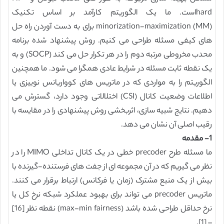
hardاست. ما یک الگوریتم کارآمد بر اساس تکنیک
minorization-maximization (MM) برای به دست آوردن راه حل
های کیفی مسئله طراحی می کنیم. روش پیشنهاد شده برنامه
محدب مخروطی مرتبه دوم را در هر تکرار حل می کند (SOCP) و به
یک نقطه ثابت مسئله در شرایط عادی همگرا می شود. ما همچنین
الگوریتم را به مواردی که در ماتریس های کوواریانس نوییزی یا
اطلاعات وضعیت کانال (CSI) اختلالاتی وجود دارد، گسترش می
دهیم. نتایج شبیه سازی، اثربخشی روش پیشنهادی را در مقایسه با
رقیب اصلی آن نشان می دهد.
1- مقدمه
ما مسئله طرح precoder خطی در یک کانال تداخلی MIMO را در
نظر می گیریم که در آن مجموعه ای از جفت های فرستنده-گیرنده با
بیش از یک منبع مشترک (زمان یا فرکانس) ارتباط برقرار می کنند.
ماتریس precoder می تواند برای بهبود عملکرد شبکه نرخ کل یا
نرخ حداقل طراحی شده باشد (max-min fairness) نقطه نظر [16]
– [1].