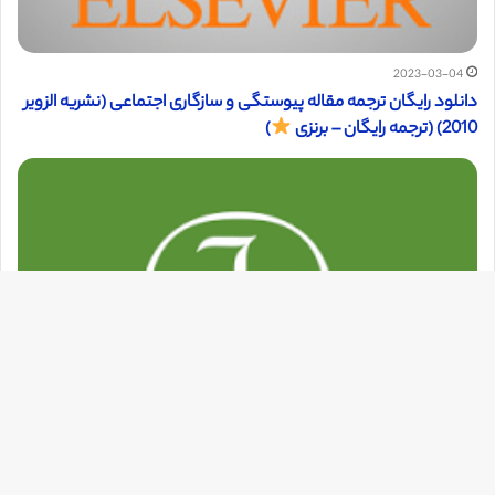
2023-03-04
دانلود رایگان ترجمه مقاله پیوستگی و سازگاری اجتماعی (نشریه الزویر
2010) (ترجمه رایگان – برنزی
)
دک
با
به
بالا