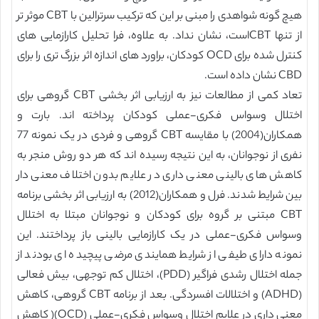
هیچ گونه شواهدی را مبنی بر این که ترکیب سرترالین با CBT موثر تر
از تنها CBTاست، نشان نداد. به علاوه، فرا تحلیل کارازمایی های
کنترل شده برای OCD کودکان، براورد های اندازه اثر بزرگ تری را برای
CBD نشان داده است.
تعاد کمی از مطالعات نیز به ارزیابی اثر بخشی CBT گروهی برای
اختلال وسواس فکری-عملی کودکان پرداخته اند. بارت و
همکاران(2004) با مقایسه CBT گروهی و فردی در یک نمونه 77
نفری از نوجوانان، به این نتیجه رسیده اند که هر دو روش منجر به
کاهش های بالینی معنی داری در علایم بدون اختلاف معنی دار
بین شرایط شدند. فرل و همکاران(2012) به ارزیابی اثر بخشی برنامه
CBT مبتنی بر گروه برای کودکان و نوجوانان مبتلا به اختلال
وسواس فکری-عملی در یک کارازمایی بالینی باز پرداختند. این
نمونه دارای طیفی از شرایط همایندی مرضی پیچیده ای بودند از
جمله اختلال رشدی فراگیر (PDD)، اختلال کم توجهی، بیش فعالی
(ADHD) و اختلالات افسردگی. بعد از برنامه CBT گروهی، کاهش
معنی داری در علایم اختلال وسواس فکری-عملی (OCD)( کاهش