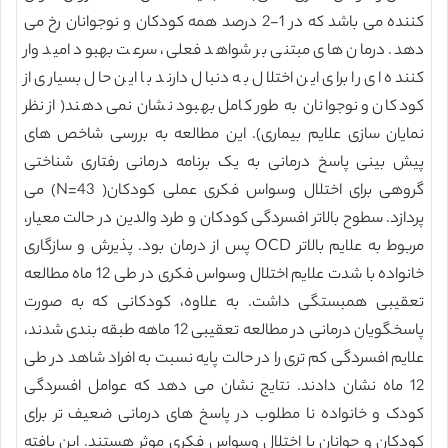
کننده می باشد که در 1-2 درصد همه کودکان و نوجوانان رخ می
دهد. درمان های مبتنی بر شواهد فعلی، سرعت بهبود امید وار
کننده ای را برای این اختلال به دنبال دارند با این حال بسیاری از
کودکان و نوجوانان به طور کامل بهبود نشان نمی دهند( از نظر
نمایان سازی علایم بیماری). این مطالعه به بررسی شاخص های
پیش بینی پاسخ درمانی به یک برنامه درمانی رفتاری شناختی
گروهی برای اختلال وسواس فکری عملی کودکان( N=43) می
پردازد. سطوح بالاتر افسردگی کودکان و طرد والدین در حالت معیار،
مربوط به علایم بالاتر OCD پس از درمان بود. پذیرش و سازگاری
خانواده با شدت علایم اختلال وسواس فکری در طی 12 ماه مطالعه
تعقیبی همبستگی داشت. به علاوه، کودکانی که به صورت
پاسخگویان درمانی در مطالعه تعقیبی 12 ماهه طبقه بندی شدند،
علایم افسردگی کم تری را در حالت پایه نسبت به افراد شاهد در طی
12 ماه نشان دادند. نتایج نشان می دهد که عوامل افسردگی
کودک و خانواده نا مطلوب در پاسخ های درمانی ضعیف تر برای
کودکان و جوانان با اختلال وسواس فکری موثر هستند. این یافته