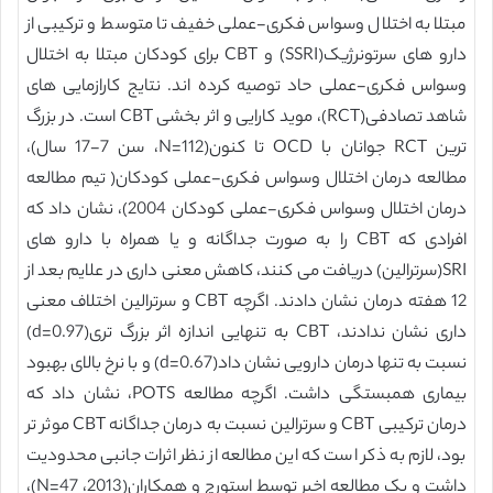
مبتلا به اختلال وسواس فکری-عملی خفیف تا متوسط و ترکیبی از
دارو های سرتونرژیک(SSRI) و CBT برای کودکان مبتلا به اختلال
وسواس فکری-عملی حاد توصیه کرده اند. نتایج کارازمایی های
شاهد تصادفی(RCT)، موید کارایی و اثر بخشی CBT است. در بزرگ
ترین RCT جوانان با OCD تا کنون(N=112، سن 7-17 سال)،
مطالعه درمان اختلال وسواس فکری-عملی کودکان( تیم مطالعه
درمان اختلال وسواس فکری-عملی کودکان 2004)، نشان داد که
افرادی که CBT را به صورت جداگانه و یا همراه با دارو های
SRI(سرترالین) دریافت می کنند، کاهش معنی داری در علایم بعد از
12 هفته درمان نشان دادند. اگرچه CBT و سرترالین اختلاف معنی
داری نشان ندادند، CBT به تنهایی اندازه اثر بزرگ تری(d=0.97)
نسبت به تنها درمان دارویی نشان داد(d=0.67) و با نرخ بالای بهبود
بیماری همبستگی داشت. اگرچه مطالعه POTS، نشان داد که
درمان ترکیبی CBT و سرترالین نسبت به درمان جداگانه CBT موثر تر
بود، لازم به ذکر است که این مطالعه از نظر اثرات جانبی محدودیت
داشت و یک مطالعه اخیر توسط استورچ و همکاران(2013، N=47)،