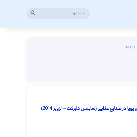
جستجو
برای
ا ترجمه
یا در صنایع غذایی (ساینس دایرکت – الزویر 2014)