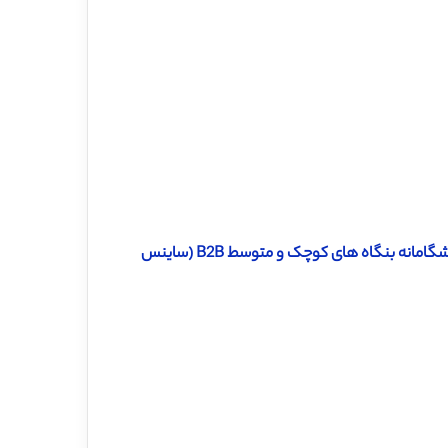
دانلود ترجمه مقاله تاثیر بهره برداری و اکتشاف بازاریابی بر جهت گیری پیشگامانه بنگاه های کوچک و متوسط ​​B2B (ساینس