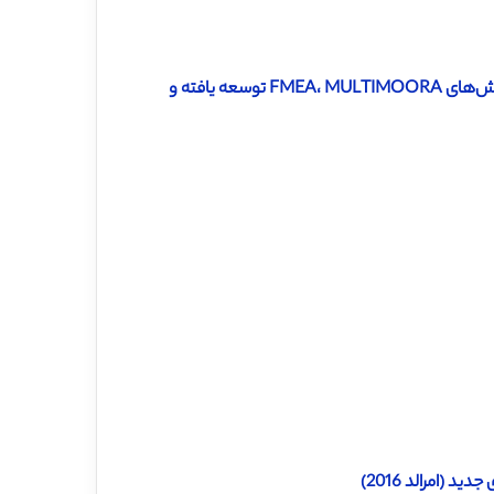
دانلود ترجمه مقاله ارزیابی ریسک با یک روش ترکیبی جدید مبتنی بر روش‌های FMEA، MULTIMOORA توسعه یافته و