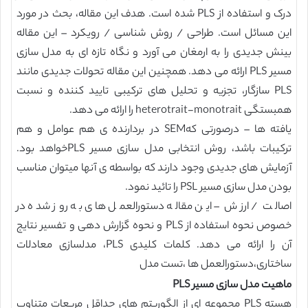
درک و استفاده از PLS شده است. هدف این مقاله، بحث در مورد
این مسائل است. طراحی / روش شناسی / رویکرد – این مقاله
بینش جدیدی را به ارمغان می آورد و نگاه تازه ای به مدل سازی
مسیر PLS ارائه می دهد. همچنین این مقاله تحولات جدیدی مانند
PLS سازگار، تجزیه و تحلیل های ترکیبی تایید کننده و نسبت
همبستگی heterotrait-monotrait را ارائه می دهد.
یافته ها – درصورتی کهSEM در بردارنده ی هم عوامل و هم
ترکیبات باشد، روش انتخابی مدل سازی مسیر PLSخواهد بود.
آزمایش های جدیدی وجود دارند که بواسطه ی آنها میتوان مناسب
بودن مدل سازی مسیر PSL را تائید نمود.
اصالت / ارزش – این مقاله دستورالعمل های به روز شده در
خصوص نحوه استفاده از PLS و نحوه گزارش دهی و تفسیر نتایج
آن را ارائه می دهد. کلمات کلیدی PLS، مدلسازی معادلات
ساختاری،دستورالعمل ها ،تست مدل
ماهیت مدل سازی مسیر PLS
هسته PLS مجموعه ای از الگوریتم های حداقل مربعات متناوب