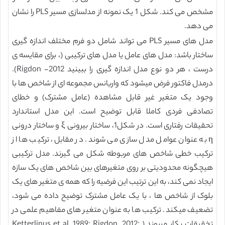
مشخص می کند. شکل 1 یک نمونه از مدلسازی مسیر PLS را نشان
می دهد.
مدل های مسیر PLS می تواند شامل دو فرم مختلف اندازه گیری
ساختار باشد: مدل های عامل یا مدل های ترکیبی (، برای مقایسه ی
درست ، هر دو نوع مدل اندازه گیری را ببینید 2012- Rigdon).
درمدل فاکتور فرض میشود که واریانس مجموعه ای از شاخص ها با
وجود یک متغیر غیر قابل مشاهده (عامل مشترک) و خطای
تصادفی فردی کاملا قابل توضیح است. این مدل استاندارد
تحقیقات رفتاری است. در شکل1، ساختار بیرونی ξ و ساختار درونی
η به عنوان عوامل مدل سازی می شوند. در مقابل، ترکیب ها از
ترکیب خطی شاخص های مربوطه شکل می گیرند. مدل ترکیبی
هیچگونه محدودیتی بر روی متغیرهای بین شاخص های یک سازه
ایجاد نمی کند، به این ترتیب این فرضیه را که همه ی متغیر های یک
بلوک از شاخص ها ، با یک عامل مشترک توضیح داده می شود،
تضعیف میکند. ترکیب ها به عنوان متغیر های مفاهیم علمی در
تخقیقات بکار میروند.( Ketterlinus et al.,1989; Rigdon, 2012;