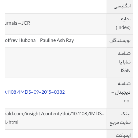
انگلیسی
نمایه
journals – JCR
(index)
نویسندگان
 Geoffrey Hubona – Pauline Ash Ray
شناسه
شاپا یا
ISSN
شناسه
دیجیتال –
g/10.1108/IMDS-09-2015-0382
doi
لینک
erald.com/insight/content/doi/10.1108/IMDS-
سایت مرجع
ull/html
ایمپکت