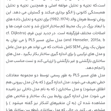
است،که تجزیه و تحلیل مولفه اصلی و همچنین تجزیه و تحلیل
همبستگی کانونی را الگو برداری میکند و گسترش می دهد. این
روش توسط هرمان والد (1974، 1982) برای تجزیه و تحلیل داده های
با ابعاد بزرگ در یک محیط کم ساختار اختراع شد و تحت فرمت ها و
اصلاحات مختلف قرارگرفته است. در جدید ترین فرم، (cf. Dijkstra
and Henseler, 2015a, b) مدل سازی مسیر PLS را می توان به
عنوان یک روش SEM کامل شناخت که می تواند هر دو مدل عامل
و مدل های ترکیبی را برای اندازه گیری ساختار بکار بگیرد ، مدل های
ساختاری بازگشتی و غیر بازگشتی را ارزیابی کند و تست مناسب مدل
را انجام دهد.
مدل های مسیر PLS به طور رسمی توسط دو مجموعه معادلات
خطی تعریف می شوند: مدل اندازه گیری ( که به آن مدل بیرونی هم
اطلاق میشود) و مدل ساختاری ( که به نام مدل داخلی نیز نامیده
می شود). مدل اندازه گیری روابط بین یک ساختار و شاخص های
مشاهده شده آن (به آن متغیرهای آشکار نیز گفته میشود ) را
مشخص می کند. در حالی که مدل ساختاری رابطه بین ساختار ها را