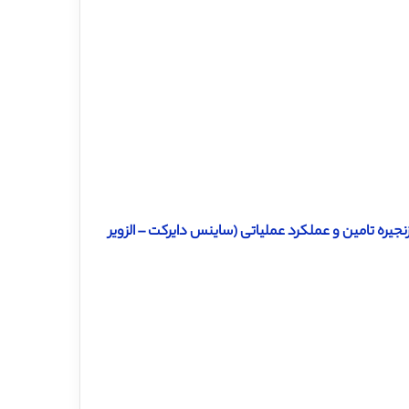
ت بالا بر انعطاف‌پذیری زنجیره تامین و عملکرد عملیاتی (ساینس دایرکت – الزویر