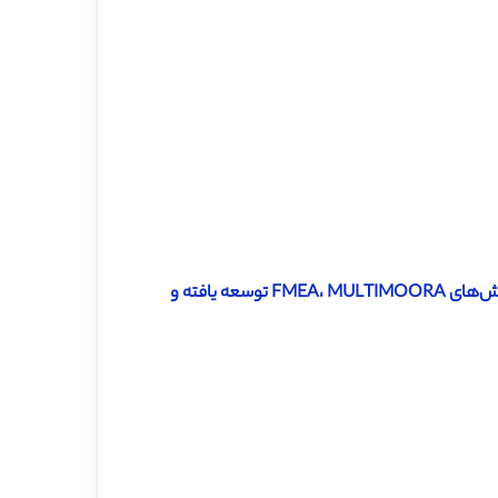
دانلود ترجمه مقاله ارزیابی ریسک با یک روش ترکیبی جدید مبتنی بر روش‌های FMEA، MULTIMOORA توسعه یافته و