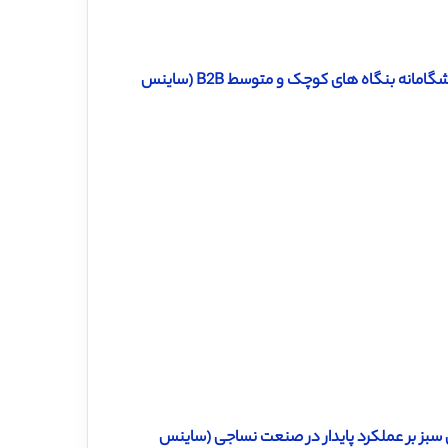
دانلود ترجمه مقاله تاثیر بهره برداری و اکتشاف بازاریابی بر جهت گیری پیشگامانه بنگاه های کوچک و متوسط ​​B2B (ساینس
ین سبز بر عملکرد پایدار در صنعت نساجی (ساینس