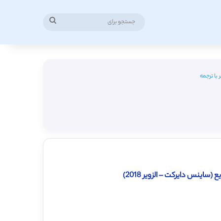
جستجو
برای
با ترجمه
اینس دایرکت – الزویر 2018)