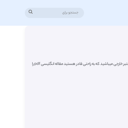
جستجو
برای
در این صفحه شاهد لیست جدیدترین مقالات ترجمه شده رشته مدیریت کسب و کار MBA یا (Master of Business Administration – MBA) از مجلات معتبر خارجی میباشید که به راحتی قادر هستید مقاله انگلیسی pdf را