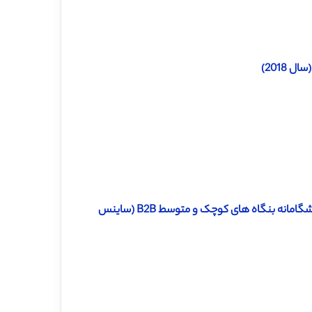
2018)
دانلود ترجمه مقاله تاثیر بهره برداری و اکتشاف بازاریابی بر جهت گیری پیشگامانه بنگاه های کوچک و متوسط ​​B2B (ساینس