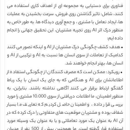
فناوری برای دستیابی به مجموعه ای از اهداف کاری استفاده می
کنند، شامل: تاثیر گذاشتن روی فروش، سرعت بخشیدن به عملیات
ها، ایجاد تعامل با مشتری ، و جمع آوری دیدگاه ها. به طور خاص به
منظور درک اثر AI روی تجربه مشتریان، این تحقیق جهانی را انجام
داده ایم:
• هدف: کشف چگونگی درک مشتریان از AI و اینکه تصور می کنند
کدامیک از تعاملات از سوی انسان ها نسبت به AI و ترکیبی از AI و
انسان ها، بهتر انجام خواهند شد.
• رویکرد: ممکن است که مصرف کنندگان از چگونگی استفاده از
اطلاعاتشان برای AI و هنگامی که به جای یک انسان با یک رباط
گفتگو ارتباط برقرار می کنند آگاهی نداشته باشند. بنابراین، به
منظور اطمینان، ما اطلاعات دریافتی از سوی 10.000 مشتری را مورد
بررسی قرار داده، و اطمینان حاصل کردیم که تعاریف ما بسیار
شفاف بوده و مشتریان موقعیت های متفاوتی را درک کرده که در
آن AI به عنوان یک مورد تعاملاتی و یا به عنوان یک وسیله مورد
استفاده قرار گرفته است. ما همچنین بیش از 500 نفر از مدیران