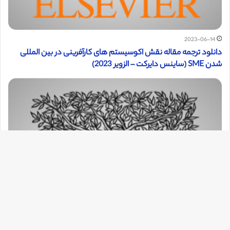
2023-06-14
دانلود ترجمه مقاله نقش اکوسیستم های کارآفرینی در بین المللی
شدن SME (ساینس دایرکت – الزویر 2023)
دک
با
به