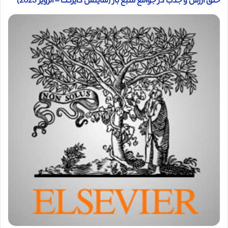
خلق ارزش و جذب در جوامع منبع باز (ساینس دایرکت – الزویر 2023)