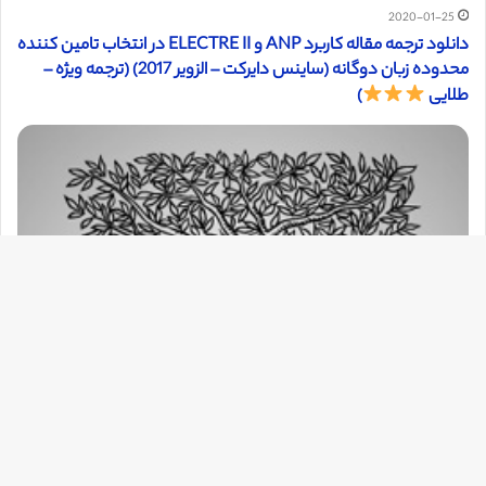
2020-01-25
دانلود ترجمه مقاله کاربرد ANP و ELECTRE II در انتخاب تامین کننده
محدوده زبان دوگانه (ساینس دایرکت – الزویر 2017) (ترجمه ویژه –
طلایی
)
دک
با
به
بالا