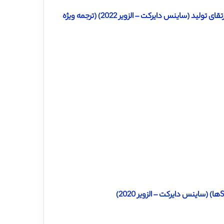
دانلود ترجمه مقاله هم مکانی با فعالیت های ارزش بازاریابی به عنوان ارتقای تولید (ساینس دایرکت – الزویر 2022) (ترجمه ویژه