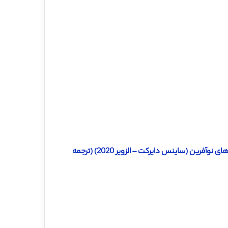
دانلود ترجمه مقاله تصمیم گیری درمورد بین المللی سازی سریع شرکت های نوآفرین (ساینس دایرکت – الزویر 2020) (ترجمه