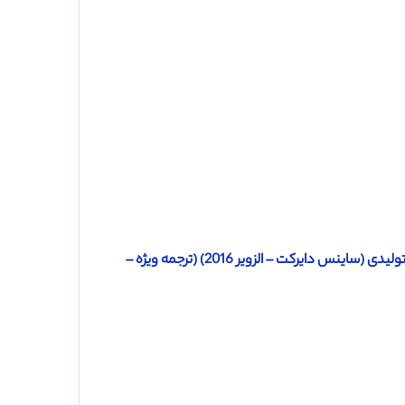
دانلود ترجمه مقاله بررسی مدیریت راهبردی ابتکارات خلاقانه در صنعت تولیدی (ساینس دایرکت – الزویر 2016) (ترجمه ویژه –