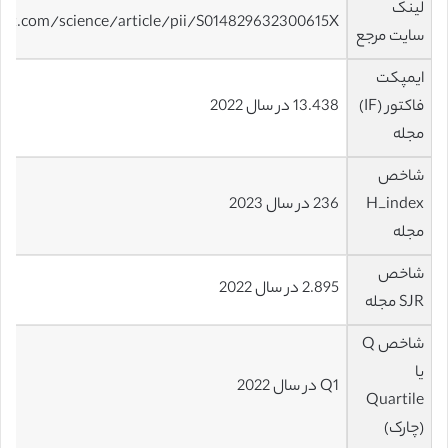
لینک
ect.com/science/article/pii/S014829632300615X
سایت مرجع
ایمپکت
فاکتور (IF)
13.438 در سال 2022
مجله
شاخص
H_index
236 در سال 2023
مجله
شاخص
2.895 در سال 2022
SJR مجله
شاخص Q
یا
Q1 در سال 2022
Quartile
(چارک)