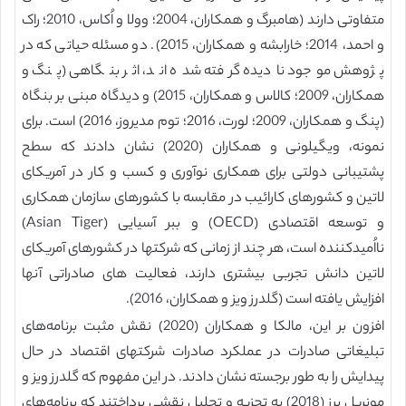
متفاوتی دارند (هامبرگ و همکاران، 2004؛ وولا و اُکاس، 2010؛ راک
و احمد، 2014؛ خارابشه و همکاران، 2015). دو مسئله حیاتی که در
پژوهش موجود نادیده گرفته شده اند، اثر بنگاهی (پنگ و
همکاران، 2009؛ کالاس و همکاران، 2015) و دیدگاه مبنی بر بنگاه
(پنگ و همکاران، 2009؛ لورت، 2016؛ توم مدیروز، 2016) است. برای
نمونه، ویگیلونی و همکاران (2020) نشان دادند که سطح
پشتیبانی دولتی برای همکاری نوآوری و کسب و کار در آمریکای
لاتین و کشورهای کارائیب در مقابسه با کشورهای سازمان همکاری
و توسعه اقتصادی (OECD) و ببر آسیایی (Asian Tiger)
نااُمیدکننده است، هر چند از زمانی که شرکتها در کشورهای آمریکای
لاتین دانش تجربی بیشتری دارند، فعالیت های صادراتی آنها
افزایش یافته است (گلدرز ویز و همکاران، 2016).
افزون بر این، مالکا و همکاران (2020) نقش مثبت برنامه‌های
تبلیغاتی صادرات در عملکرد صادرات شرکتهای اقتصاد در حال
پیدایش را به طور برجسته نشان دادند. در این مفهوم که گلدرز ویز و
مونریل پرز (2018) به تجزیه و تحلیل نقشی پرداختند که برنامه‌های