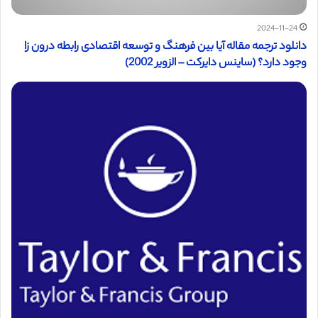
2024-11-24
دانلود ترجمه مقاله آیا بین فرهنگ و توسعه اقتصادی رابطه درون زا
وجود دارد؟ (ساینس دایرکت – الزویر 2002)