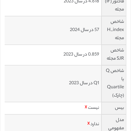
فاکتور (IF)
4.618 در سال 2023
مجله
شاخص
H_index
57 در سال 2024
مجله
شاخص
0.859 در سال 2023
SJR مجله
شاخص Q
یا
Q1 در سال 2023
Quartile
(چارک)
بیس
نیست
☓
مدل
ندارد
☓
مفهومی