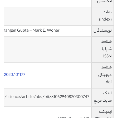
انگلیسی
نمایه
R
(index)
نویسندگان
e – Rangan Gupta – Mark E. Wohar
شناسه
شاپا یا
ISSN
شناسه
دیجیتال –
ef.2020.101177
doi
لینک
com/science/article/abs/pii/S1062940820300747
سایت مرجع
ایمپکت