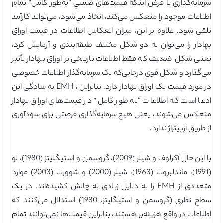
سرمايه‌گذاري با فرض اينكه قيمت‌هاي ضمني “به‌طور کامل” تمام
اطلاعات موجود را منعكس مي‌كند، اتخاذ مي‌شود، مي‌تواند كارآمد
تلقي شود. علاوه بر این، میزان انعکاس اطلاعات در قیمت اوراق
بهادار را می‌توان به دو شکل مختلف طبقه‌بندی و آزمایش کرد،
یعنی شکل ضعیف که فقط اطلاعات تاریخی بر اوراق بهادار تأثیر
می‌گذارد و شکل قوی درجایی‌که یک سرمایه‌گذار اطلاعات خصوصی
در مورد قیمت یک اوراق بهادار دارد. بنابراین ، EMH به سادگی این
ادعا است که اطلاعات “به طور کامل” در قیمت‌های اوراق بهادار
منعکس می‌شوند، یعنی هیچ سرمایه‌گذاری فرصتی برای سودآوری
از طریق آربیتراژ ندارد.
با این حال آکرلوف و شیلر (2009)، گروسمن و استیگلیتز (1980)، لو
(1991)، ماندلبروت (1963)، شیلر (2000) و شوورت (2003) موارد
متعددی از EMH را به دلایل زیادی به چالش کشیده‌اند. در یک
سطح نظری (گروسمن و استیگلیتز، 1980) استدلال می‌کنند که
اطلاعات در واقع هزینه‌بر هستند، بنابراین قیمت‌ها نمی‌توانند تمام