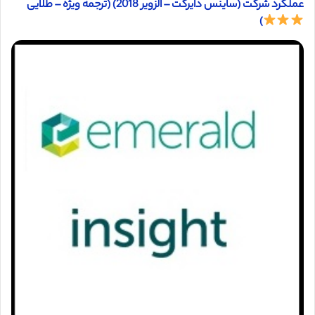
عملکرد شرکت (ساینس دایرکت – الزویر 2018) (ترجمه ویژه – طلایی
)