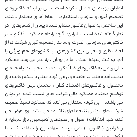
گونه استدلال می کند که مدل سازی عملکرد، شاخص های
انطباق بهینه ای حاصل نکرده است مبنی بر اینکه فاکتورهای
تصمیم گیری و سازمانی استاندارد، از لحاظ آماری معنادار باشند،
این شاخص به عنوان فاکتور متمایز کننده یونان از کشورهای در
نظر گرفته شده است. بنابراین: اگرچه رابطه عملکرد ، CG و سایر
فاکتورهای سازمانی، قدرت و ساختار تصمیم گیری شرکت ها از
لحاظ نظری و تجربی برای کشورهای یا کشورهای هم ویژگی با
آنها به ثبت رسیده است ، اما در یونان ، به نظر می رسد عملکرد
مالی ربطی به فاکتورهای قبلاً ذکر شده نداشته باشد. یافته های
بدست آمده منجر به عقیده وی می گردد مبنی براینکه رقابت بازار
محصول و فاکتورهای اقتصاد کلان ، محتمل ترین فاکتورهای
توضیح دهنده عملکرد مالی شرکت های لیست شده در یونان
می باشند. این گونه استدلال می کند که عملکرد نسبتاً ضعیف
شرکت های یونانی نتیجه اجرای ناکارآمد می باشد. وی فرض می
کند: کلیه ابتکارات ( اصول و راهبردهای کمیسیون بازار سرمایه )،
و قوانین ( قانون ) نمی توانند سهامداران را متقاعد کنند تا