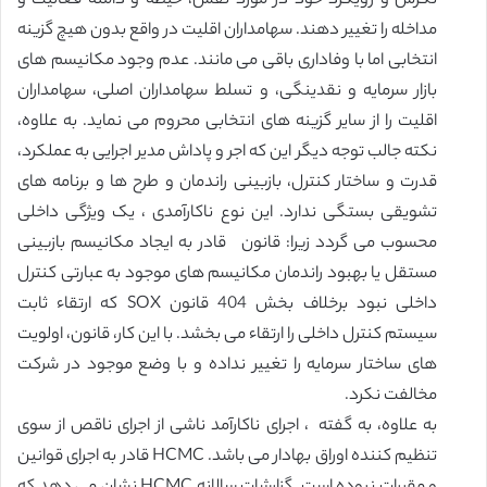
نگرش و رویکرد خود در مورد نقش، حیطه و دامنه فعالیت و
مداخله را تغییر دهند. سهامداران اقلیت در واقع بدون هیچ گزینه
انتخابی اما با وفاداری باقی می مانند. عدم وجود مکانیسم های
بازار سرمایه و نقدینگی، و تسلط سهامداران اصلی، سهامداران
اقلیت را از سایر گزینه های انتخابی محروم می نماید. به علاوه،
نکته جالب توجه دیگر این که اجر و پاداش مدیر اجرایی به عملکرد،
قدرت و ساختار کنترل، بازبینی راندمان و طرح ها و برنامه های
تشویقی بستگی ندارد. این نوع ناکارآمدی ، یک ویژگی داخلی
محسوب می گردد زیرا: قانون قادر به ایجاد مکانیسم بازبینی
مستقل یا بهبود راندمان مکانیسم های موجود به عبارتی کنترل
داخلی نبود برخلاف بخش 404 قانون SOX که ارتقاء ثابت
سیستم کنترل داخلی را ارتقاء می بخشد. با این کار، قانون، اولویت
های ساختار سرمایه را تغییر نداده و با وضع موجود در شرکت
مخالفت نکرد.
به علاوه، به گفته ، اجرای ناکارآمد ناشی از اجرای ناقص از سوی
تنظیم کننده اوراق بهادار می باشد. HCMC قادر به اجرای قوانین