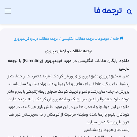
ترجمه فا
جستجو برای
منو
خانه
/
موضوعات ترجمه مقالات انگلیسی
/
ترجمه مقالات درباره فرزندپروری
ترجمه مقالات درباره فرزندپروری
دانلود رایگان مقالات انگلیسی در مورد فرزندپروری (Parenting) با ترجمه
فارسی
تعریف فرزندپروری: فرزندپروری (پرورش کودک) فرایند تقویت و حمایت از
پیشرفت فیزیکی، عاطفی، اجتماعی و فکری فرزند از نوزادی تا بزرگسالی است.
پرورش به جنبه های رشد و نمو و تربیت کودک منهای رابطه ژنتیکی با پدر و مادر
توجه دارد. معمولا والدین بیولوژیک وظیفه پرورش کودک را به عهده دارند،
علاوه بر این دولتها و انجمن ها نیز در این مورد نقش بازی می کنند. در مورد
کودکان یتیم یا رها شده وظیفه مراقبت از کودکان را به سرپرستان غیر هم
خون یا پرورشگاه می سپارند.
رشته های مرتبط: روانشناسی