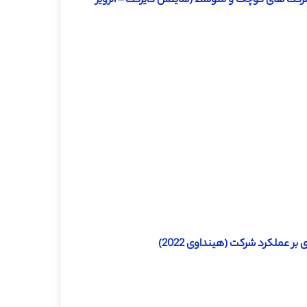
 شرکت های کوچک و متوسط (ساینس دایرکت – الزویر
بر عملکرد شرکت (هینداوی 2022)