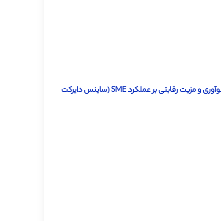
دانلود ترجمه مقاله اثر نوآوری در شیوه های منابع انسانی، قابلیت های نوآوری و مزیت رقابتی بر عملکرد SME (ساینس دایرکت