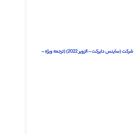
دانلود ترجمه مقاله سوبسید دولتی تحقیق و توسعه و عملکرد نوآورانه شرکت (ساینس دایرکت – الزویر 2022) (ترجمه ویژه –