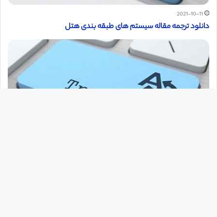
2021-10-11
دانلود ترجمه مقاله سیستم های طبقه بندی هتل
دک
با
2021-10-11
به
دانلود ترجمه مقاله راهبرد موبایل مارکتینگ و تبلیغات در صنعت
توریسم و مهمان نوازی
بالا