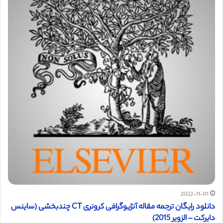
2022-11-01
دانلود رایگان ترجمه مقاله آنژیوگرافی کرونری CT چندبخشی (ساینس
دایرکت – الزویر 2015)