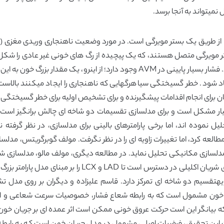
میتواند به آنجا برسد.
 مویرگی متصل هستند، که یک پیچیده از رگ های خونی غیر عادی را شکل
عادی غامض است که “جای تخمگذاری” نامیده میشود. فشار بسیار پایینی در AVM وجو
د شود. خطر گسیختگی سیاهرگهایی که ناهنجاری را ایجاد میکنند بالاست زیر
رای انجام اقدامات پیشگیرنده و برای تشخیص اولیه برای خطر گسیختگی و برنامه ر
را نشان میدهد که بسیار مشکل است و برای مدلسازی تقسیمات دو شاخه ای چالش برانگ
 نموده اند، اما برخی پارامترهای بالینی برای مدلسازی، در نظر گرفته 
طالعه کرد، اما تغییرات زاویه ای را در نظر نگرفت. مولف گوبرگریتس، مد
ز مدلسازی مکانیکی تحلیل نماید. در مطالعه دیگری، مولف مالو، مدلسازی شب
ادبیات، مدلسازی شبکه متقارن را نشان میدهد که برای شریان
ویهتقسیم دو شاخه ای تمرکز دارد. قاسم علیزاده و دیگران بر روی مدل ت
ون مشمول است که به رابطه شعاع فشار، خصوصیات سرعت شعاعی و اتل
 که بیانگر این است حرکت عروق خونی ممکن است اثر عمده ای بر جریان خو