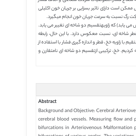
ه شعاع فشار،خصوصیات سرعت شعاعی و اتلاف فشار
ممکن است دارای تاثیر بسزایی بر جریان خون اکلیلی
رکت رگ نسبت به سرعت جریان خون انجام میگیرد.
زمانی تغییر میکند (افزایش می یابد/ کاهش می یابد) که زاویهتقسیم دو شاخه ای تغییر می یابد.
طر شاخه ای، نسبت معکوس دارد. با این حال، رابطه
با زاویه خخ، قطر و اندازه گیری فشار با استفاده از
 کردیم. خخ، ترکیبی ازتقسیم دو شاخه ای نامتقارن و
Abstract
Background and Objective: Cerebral Arteriove
cerebral blood vessels. Measuring flow and p
bifurcations in Arteriovenous Malformation 