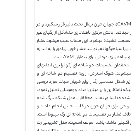
در یک مغز نرمال، جریان خون، از سرخرگها به سیاهرگها از طریق یک بستر مویرگی است. در مورد وضعیت ناهنجاری وریدی مغزی (CAVM)، جریان خون نرمال تحت تاثیر قرار میگیرد و در
 میدهد. بخش مرکزی ناهنجاری متشکل از رگهای غیر
د دارد؛ از اینرو، یک مقدار بزرگ خون به این قسمت کشیده میشود. این مساله سبب میشود فشار
ا سیاهرگها نمیتوانند فشار خون زیادی را به اندازه
یزی درمانی برای بیماران AVM است.
یز است. محققان تقسیمات دو شاخه ای رگها را برای اندامهای
نمیشوند. هوگ استراتن، زاویه تقسیم دو شاخه ای و
لسازی شکل هندسی رگ را برای شریان سبات مورد بررسی
که نامتقارن را بر مبنای اعداد وومرسلی تحلیل نمود.
 اکلیلی در دسترس است تا LAD و LCX را بر مبنای مدل پارامتر بزرگ شده مدلسازی نماید. محققان، مدل شبکه بزرگ شده
شریحی برای جریان خون در قلب تحلیل انجام دادند و
اف فشار در تقسیمات دو شاخه ای رگ مربوط است.
ن اکلیلی داشته باشد. مولف اسمیت، مدل تشریحی رت