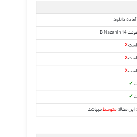
آماده دانلود
 است
☓
 است
☓
 است
☓
ت
✓
ت
✓
این مقاله
متوسط
میباشد