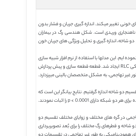
 سطح جریان و فشار در رگهای خونی تغییر میکند. اندازه گیری جریان و فشار بدون
ر ناهنجاری وریدی است. شکل هندسی رگ در بیماران
 دو شاخه، اندازه گیری و تحلیل ویژگی های جریان خون
اله، ما یک مدل بزرگ شده را برای تقسیم دو شاخه ای برای شبکه های متقارن و نامتقارن در بیماران CAVM ارائه نموده ایم. این مدلها با استفاده از نرم افزار شبیه سازی
مطلب (MATLAB) برای زوایای تقسیم دو شاخه ای مختلف ایجاد میشوند. هر زاویه تقسیم دو شاخه ای با استفاده از شبکه الکتریکی RLC ایجاد شد. قطعه قطعه سازی و پیش پردازش
طور غیر تهاجمی، به مشکل متخصصان بالینی میپزدارد.
را اجرا کردیم، همودینامیک را برای 23 بیمار (موارد واقعی و شبیه سازی شده) با 60 تغییر زاویه تقسیم دو شاخه اندازه گرفتیم. نتایج بیانگر این است که
مقایسه ها، همبستگی های بسیار معناداری را بین ارزشهای محاسبه شده توسط مدل بزرگ شده و مدل مکانیکی شبیه سازی شده برای هر دو شبکه دارای p < 0.0001 را اثبات نمودند.
 تهاجمی در گره های مختلف و زوایای مختلف تقسیم دو
و شاخه و قطرهای رگ مختلف را برای بُعد تصویربرداری
رهای همودینامیکی به طور غیر تهاجمی در تقسیمات دو