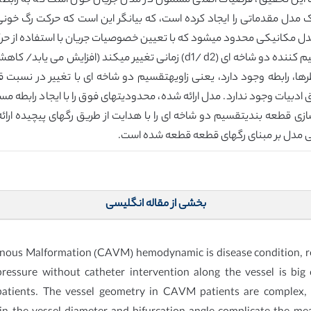
ت این تحقیق، فرضیات اصلی مشمول در مدل جریان خون است که به رابط
مدل مقدماتی را ایجاد کرده است، که بیانگر این است که حرکت رگ خونی 
ر مدل مکانیکی محدود میشود که با تعیین خصوصیات جریان با استفاده از ح
مولف موری [13]، نشان داده است نسبت قطر رگ تقسیم کننده دو شاخه ای (d1/ d2) 
ها، رابطه وجود دارد، یعنی زاویهتقسیم دو شاخه ای با تغییر در نسبت ق
ات وجود ندارد. مدل ارائه شده، محدودیتهای فوق را با ایجاد رابطه مستقیم 
زی قطعه بندیتقسیم دو شاخه ای را با هدایت از طریق رگهای پیچیده ارائه
وجی مدل بر مبنای رگهای قطعه قطعه شده است.
بخشی از مقاله انگلیسی
nous Malformation (CAVM) hemodynamic is disease condition, resu
ressure without catheter intervention along the vessel is big
patients. The vessel geometry in CAVM patients are complex,