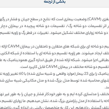
بخشی از ترجمه
پیش زمینه و هدف: همودینامیک ناهنجاری شریانی مغزی (CAVM) وضعیت بیماری است که نتایج در
 اثر تقسیمات دو شاخه رگ/ تقسیمات دو شاخه پیچیده در بیماران دچا
مات دو شاخه زوایای مختلف تشکیل میشود. تغییرات در قطر رگ و زاویه تقسیم
روشها: در این مق
نطباقی اجرا میشود. شبکه ارائه شده از طریق اندازه گیری همودینامیک به 
ه مختلف در بیماران CAVM قابل کاربرد است.
نتایج: در این اثر، ما یک مدل ریاضی 
مختلف را مدلسازی کرده ایم و به طور خودکار فشار و جریان را به طور غیر
خه با استفاده از مدل پارامتری بزرگ شده، نشان میدهیم. ما زوایای تقسیم د
ختلف گسترش دادهایم. این کار به متخصصان بالینی در اندازه گیری پارامت