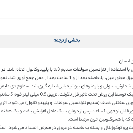
بخشی از ترجمه
 انسان.
 شمارش سلولی و پارامترهای بیوشیمیایی اندازه گیری شد. سطوح دی دایمر 
: 40 روش انجام ش
رسيد اما در 45 سانتیمتر نرمال شد. سطح D-دیرر به طور قابل توجهی 1 ساعت پس از درمان با 
 که با هموگلوبین خون مرتبط است.
ت پروكوكوژنتال وابسته به فاصله در عروق در معرض انسداد مي شود. اسکل