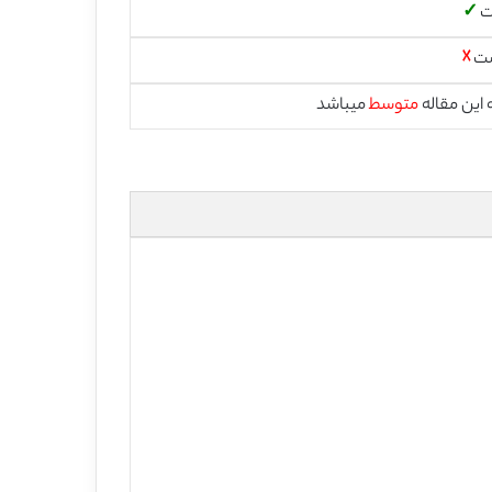
ت
✓
ست
☓
این مقاله
متوسط
میباشد