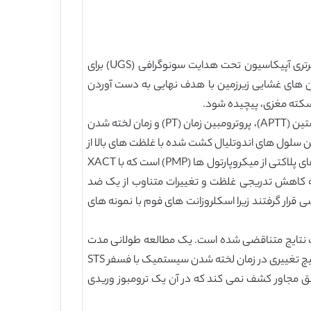
اسکلروزانت های پاک کننده سدیم تترادیدیل سولفات (STS) و پلییدوکانول (POL) به طور معمول در قالب فوم در طول اسکلرتری آپیکاسیون تحت هدایت سونوگرافی (UGS) برای
ئین های غشایی زیرزمین با هدف نهایی به دست آوردن
قبلا نشان داده شده است که استفاده از اسکلروزانت های با غلظت بالایی در نمونه های پلاسما به طور معنی داری زمان ترومبوپلاستین (APTT)، پروترومبین زمان (PT) و زمان لخته شدن
مچنین سلول های اندوتلیال کشت شده با غلظت های بالا از
اسکلروزانت های شوینده منجر به لیزی سلولی می شود، در حالی که در غلظت های پایین، فعال سازی پلاکت ها و انتشار پروتئین های پلاکتی از میکروپارتول ها (PMP) است که با XACT
تیجه کاهش تدریجی غلظت و تغییرات متناوب از یک ضد
ی قرار گرفتند زیرا اسکلروزانت های فوم با نمونه های
د و این یافته ها باعث نتایج متناقضی شده است. یک مطالعه طولانی مدت
PT را در هر 30 دقیقه و 24 ساعت بعد از اسکلروتراپی مایع با استفاده از STS گزارش کرد، در حالی که انتشار دیگری گزارش داد که هیچ تغییری در زمان لخته شدن سیستمیک با فسفر STS
یق مجاور کشف نمی کند که در آن یک ترومبوز وریدی