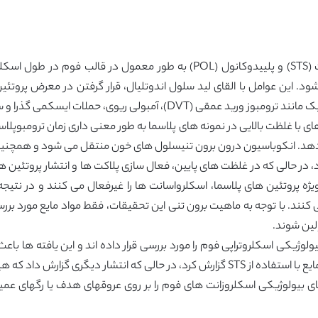
ود. این عوامل با القای لید سلول اندوتلیال، قرار گرفتن در معرض پروت
 ریوی، حملات ایسکمی گذرا و سکته مغزی، پیچیده شود.
جهی افزایش می دهد. انکوباسیون درون برون تنیسلول های خون منتقل می شود و ه
ویژه پروتئین های پلاسما، اسکلرواسانت ها را غیرفعال می کنند و در ن
 کنند. با توجه به ماهیت برون تنی این تحقیقات، فقط مواد مایع مورد بررس
لین شوند.
 انگشت شماری از مطالعات in vivo فواید بیولوژیکی اسکلروتراپی فوم را مورد بررسی قرار داده ان
ی بیولوژیکی اسکلروزانت های فوم را بر روی عروقهای هدف یا رگهای عم