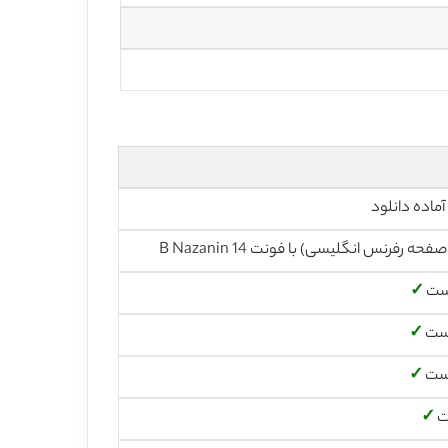
آماده دانلود
است
✓
است
✓
است
✓
ت
✓