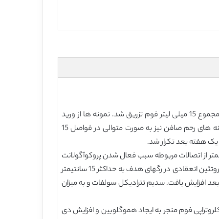
: اسکلروتراپی تحت هدایت سونوگرافی با استفاده از تترادسیل سولفات سدیم 3٪ یا پلییدوکانول انجام شد. در مجموع 15 میلی لیتر فوم تزریق شد. نمونه ها از ورید
های ضد انعقادی، رگ های صاف هدف و رگ های عمیق مجاور قبل، بلافاصله بعد از و 1 ساعت بعد از عمل جمع آوری شد. نمونه های رحم صافن نیز به صورت متوالی در فواصل 15
یک هفته بعد تکرار شد.
د. زمان لخته شدن سیستمیک توسط این روش تحت تاثیر قرار نگرفت. تزریق 0.5 میلی لیتر فوم 5 سانتیمتر از اتصالات مربوطه سبب فعال شدن پروکوآگولانت
در رگهای عمیق سدیم (سدیم تترادیکل سولفات) و رگهای سفتنی هدف (سدیم تترادسیل سولفات و پلییدوکانول) می شود. اثر پروتئین انعقادی در رگهای هدف به حداکثر 15 سانتیمتر
یک عامل افزایش یافت و یک هفته بعد افزایش یافت. سدیم تترادیکل سولفات و به میزان
روتراپی فوم منجر به ایجاد هموگلوبین و افزایش دی