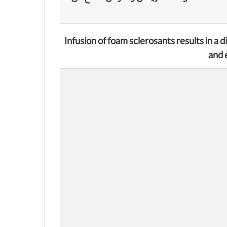
Infusion of foam sclerosants results in 
and 