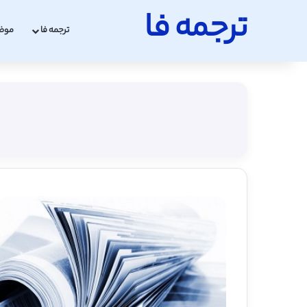
ترجمه فا
ترجمه فا
موض