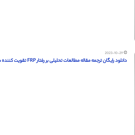
2023-10-29
دانلود رایگان ترجمه مقاله مطالعات تحلیلی بر رفتار FRP تقویت کننده های تیرهایRC تحت چرخش – الزویر 2016