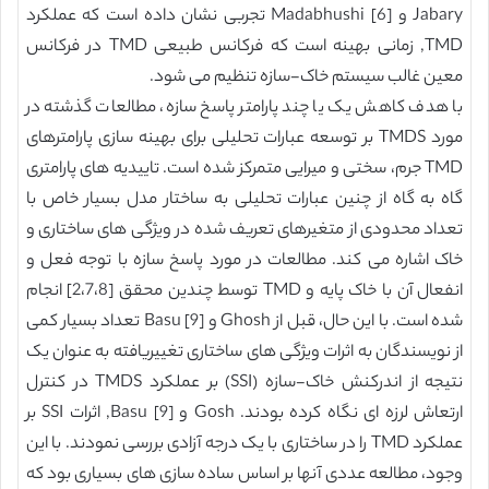
Jabary و Madabhushi [6] تجربی نشان داده است که عملکرد
TMD, زمانی بهینه است که فرکانس طبیعی TMD در فرکانس
معین غالب سیستم خاک-سازه تنظیم می شود.
با هدف کاهش یک یا چند پارامتر پاسخ سازه، مطالعات گذشته در
مورد TMDS بر توسعه عبارات تحلیلی برای بهینه سازی پارامترهای
TMD جرم، سختی و میرایی متمرکز شده است. تاییدیه های پارامتری
گاه به گاه از چنین عبارات تحلیلی به ساختار مدل بسیار خاص با
تعداد محدودی از متغیرهای تعریف شده در ویژگی های ساختاری و
خاک اشاره می کند. مطالعات در مورد پاسخ سازه با توجه فعل و
انفعال آن با خاک پایه و TMD توسط چندین محقق [2،7،8] انجام
شده است. با این حال، قبل از Ghosh و Basu [9] تعداد بسیار کمی
از نویسندگان به اثرات ویژگی های ساختاری تغییریافته به عنوان یک
نتیجه از اندرکنش خاک-سازه (SSI) بر عملکرد TMDS در کنترل
ارتعاش لرزه ای نگاه کرده بودند. Gosh و Basu [9], اثرات SSI بر
عملکرد TMD را در ساختاری با یک درجه آزادی بررسی نمودند. با این
وجود، مطالعه عددی آنها بر اساس ساده سازی های بسیاری بود که