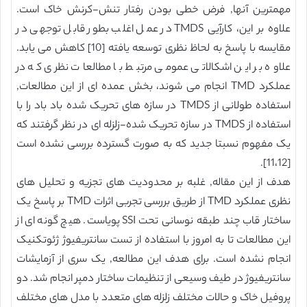
مهمترین آنها, فرض خطی بودن رفتار تنش-کرنش خاک است.
علاوه بر این، کارآیی TMDS در عمل اغلب بطور قابل توجهی در
مقایسه با پاسخ به لحاظ نظری توسعه یافته [10] کاهش می یابد.
علاوه بر این اشکالاتی عمومی مرتبط با مطالعات نظری که در
عملکرد TMD انجام می شوند، بخش عمده ای از این مطالعات,
استفاده طولانی از TMDS در سازه های تحریک شده باد باد را با
استفاده از TMDS در سازه تحریک شده-زلزله ای در نظر گرفتند که
یک مفهوم نسبتا جدید که به صورت گسترده بررسی نشده است
[11،12].
هدف از این مقاله, غلبه بر محدودیت های تجزیه و تحلیل های
نظری عملکرد TMD از طریق بررسی تجربی اثرات TMD بر پاسخ یک
ساختار قاب چند طبقه نوسانی تحت SSI پویاست. هیچ گونه ای از
این مطالعات تا به امروز با استفاده از تست سانتریفیوژ ژئوتکنیک
انجام نشده است. برای هدف این مطالعه, یک سری از آزمایشات
سانتریفیوژ در طیف وسیعی از تنظیمات ساختار دمپر انجام شد. دو
پروفیل خاک و حالات مختلف زلزله های متعدد با مدل های مختلف