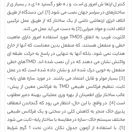
کنترل ارتعاش امروزی است و به طور گسترده ای در بسیاری از
ساختارهای در سراسر جهان نصب می شود [1]. این دستگاه از طریق
اتلاف انرژی ارتعاشی ناشی از یک ساختار که از طریق عمل ترکیبی
اتلاف لخت و مواد میرایی [2] به دست می آید عمل می کند.
اکثریت قریب به اتفاق TMDS مورد استفاده امروز دارای ماهیت
خطی و منفعل هستند، که منفعل بدین معناست که آنها از خارج
هدایت نمی شود، بلکه آنها به تنهایی در پاسخ به حرکت طبقه ای
واکنش نشان می دهند که در آن نصب شده اند. TMDهای خطی
منفعل به خوبی درک شده اند و نشان داده شده است که در عمل
[3] بسیار موثر و قابل اعتماد می باشند. در مورد سازه های پایه-
ثابت، تنظیم فرکانس طبیعی TMD به فرکانس معین از پیش-
غالب ساختار برای اطمینان از بهره وری عملیاتی بهینه دمپر مطلوب
است [4]. در واقع, با این حال، انتظار می رود که گنجاندن انعطاف
پذیری خاک منجر به کاهش کلی در سختی و یک فرکانس طبیعی
مختلف سیستم خاک-سازه در مقایسه با ساختار پایه-ثابت می شود
[5]. با استفاده از آزمون جدول تکان دادن تحت 1 گرم شرایط