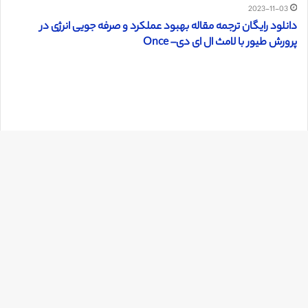
2023-11-03
دانلود رایگان ترجمه مقاله بهبود عملکرد و صرفه جویی انرژی در
پرورش طیور با لامث ال ای دی– Once
دک
با
به
بالا
2023-01-24
دانلود رایگان ترجمه مقاله چرای هدفمند گل گندم زرد در اواخر فصل
توسط بز