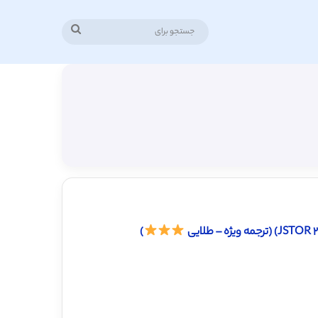
جستجو
برای
)