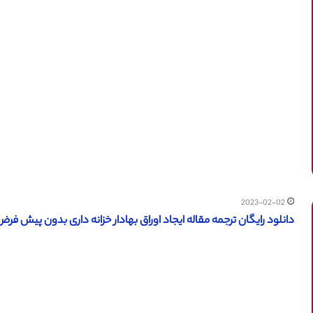
2023-02-02
دانلود رایگان ترجمه مقاله ایجاد اوراق بهادار خزانه داری بدون پیش فرض (JSTOR سال 001