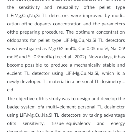
the sensitivity and reusability ofthe pellet type
LiF:Mg,Cu,Na,Si TL detectors were improved by modi-
cation ofthe dopants concentration and the parameters
ofthe preparing procedure. The optimum concentration
ofdopants for pellet type LiF:Mg,Cu,Na,Si TL detectors
was investigated as Mg: 0:2 mol%, Cu: 0.05 mol%, Na: 0.9
mol% and Si: 0.9 mol% (Lee et al., 2002). Now a days, it has
become possible to produce a mechanically stable and
eLcient TL detector using LiF:Mg,Cu,Na,Si, which is a
newly developed TL material in a personal TL dosimetry -
eld.
The objective ofthis study was to design and develop the
badge system ofa multi-element personal TL dosimeter
using LiF:Mg,Cu,Na,Si TL detectors by taking advantage
ofits sensitivity, tissue-equivalency and energy