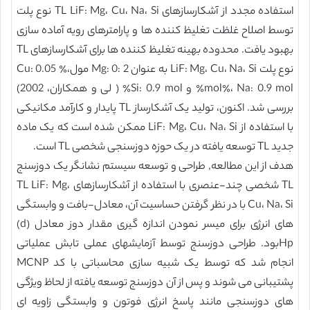
استفاده مجدد از آشکارسازهای TL LiF: Mg، Cu، Na، Si نوع پلت
توسط اصلاح غلظت تغلیظ کننده ها و پارامترهای رویه آماده سازی
بهبود یافت. محدوده بهینه تغلیظ کننده ها برای آشکارسازهای TL
نوع پلت LiF: Mg، Cu، Na، Si به عنوان Mg: 0: 2 مول،٪ Cu: 0.05
mol٪، Na: 0.9 mol٪ و Si: 0.9 mol٪ ( لی و همکاران، 2002)
بررسی شد. اکنون، تولید یک آشکارساز TL پایدار و کارآمد مکانیکی
با استفاده از LiF: Mg، Cu، Na، Si ممکن شده است که یک ماده
جدید TL توسعه یافته در یک حوزه دوزسنجی شخصی TL است.
هدف از این مطالعه, طراحی و توسعه سیستم نشانگر یک دوزسنج
TL شخصی چند-عنصری با استفاده از آشکارسازهای TL LiF: Mg،
Cu، Na، Si با در نظر گرفتن حساسیت آن، معادل-بافت و وابستگی
های انرژی برای میسر نمودن اندازه گیری مقدار دوز معادل (d)
Hpبود. طراحی دوزسنج توسط آزمایشهای عملی تابش عملیاتی
انجام شد که توسط یک شبیه سازی محاسباتی با کد MCNP
پشتیبانی می شوند و پس از آن دوزسنج توسعه یافته از لحاظ ویژگی
های دوزسنجی مانند پاسخ انرژی فوتون و وابستگی زاویه ای