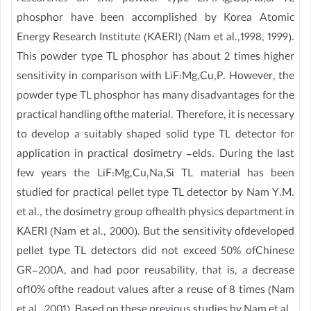
phosphor have been accomplished by Korea Atomic
Energy Research Institute (KAERI) (Nam et al.,1998, 1999).
This powder type TL phosphor has about 2 times higher
sensitivity in comparison with LiF:Mg,Cu,P. However, the
powder type TL phosphor has many disadvantages for the
practical handling ofthe material. Therefore, it is necessary
to develop a suitably shaped solid type TL detector for
application in practical dosimetry -elds. During the last
few years the LiF:Mg,Cu,Na,Si TL material has been
studied for practical pellet type TL detector by Nam Y.M.
et al., the dosimetry group ofhealth physics department in
KAERI (Nam et al., 2000). But the sensitivity ofdeveloped
pellet type TL detectors did not exceed 50% ofChinese
GR-200A, and had poor reusability, that is, a decrease
of10% ofthe readout values after a reuse of 8 times (Nam
et al., 2001). Based on these previous studies by Nam et al.,