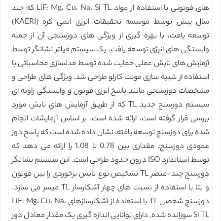
های فوتونی با استفاده از مواد LiF: Mg، Cu، Na، Si TL که چند
سال پیش توسط موسسه تحقیقات انرژی اتمی کره (KAERI)
توسعه یافت، با بهره گیری از ویژگی های دوزسنجی آن از جمله
وابستگی های انرژی توسعه یافت. یک سیستم فیلتر نشانگر توسط
آزمایش های تابش عملی حمایت شده توسط مدلسازی محاسباتی با
استفاده از شبیه سازی مونت کارلو طراحی شد. ویژگی های طراحی و
مشخصات دوزسنجی مانند پاسخ انرژی فوتون و وابستگی زاویه ای
سیستم دوزسنج جدید TL که از طریق آزمایش های تابش مورد
بررسی قرار گرفته است، ارائه شده است. بر اساس آزمایشات انجام
شده برای دوزسنج توسعه یافته، نشان داده شده است که پاسخ دوز
عمودی دوزسنج, مقداری بین 0.78 تا 1.08 را ارائه می دهد که
توسط استاندارد ISO درون حدود طراحی است. این سیستم نشانگر
دوزسنج چند-عنصر TL تشخیص نوع تابش برخوردی را بین فوتون
و بتا با استفاده از نسبت های چهار آشکارساز TL میسر می سازد.
دوزسنج شخصی TL با استفاده از آشکارسازهای LiF: Mg، Cu، Na،
Si TL سوزانده شده, دارای توانایی اندازه گیری یک مقدار معادل دوز