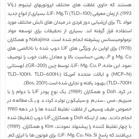
هستند که حاوی غلظت های مختلف ایزوتوپهای لیتیوم (Vij،
1993). از زمان معرفی LiF: Mg،Ti (TLD-100)، بسیاری از انواع جدید
مواد TL برای ارزشیابی دوز فردی در میدان های تابش مختلف مورد
استفاده قرار گرفته اند. بسیاری از تحقیقات برای توسعه مواد
ترمولومینسانس پیشرفته انجام شده است. Nakajima و همکاران
(1978) برای اولین بار ویژگی های LiF دوپ شده با ناخالصی های
Mg، Cu و P، یعنی حساسیت بالا و معادل بافت خوب را توصیف
نمود. این ماده، LiF: Mg، Cu، P، توسط چین (GR-200)، لهستانی
(MCP-N) و ایالات متحده آمریکا (TLD-100H، TLD-600H،
TLD-700H) بهبود یافته و تجاری شده است (Bos، 2001).
در کره، Doh و همکاران (1989), یک نوع پودر LiF با دوام را با
منیزیم، مس، سدیم و سیلیکون تولید کردند و یک مطالعه در
خصوص طیف وسیعی از غلظت تغلیظ کننده ها را در دهه 1980
انجام دادند. بعد از اینکه Doh و همکاران,LiF دوپ (تغلیظ) شده
با چهار تغلیظ کننده را پیشنهاد نمودند، Kim و همکاران. (1989)
دریافتند که پاسخ LiF: Mg، Cu، Na، Si: برای فوتون ها با انرژی کم,