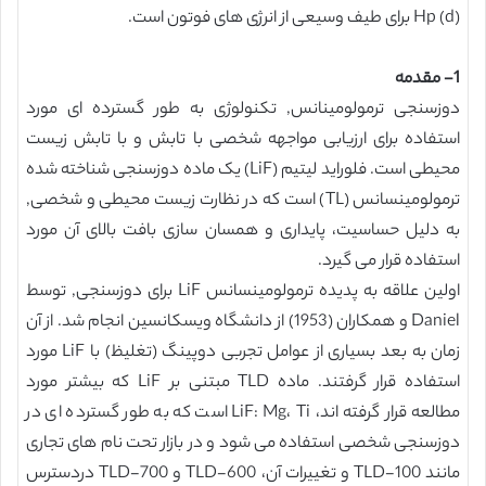
(d) Hp برای طیف وسیعی از انرژی های فوتون است.
1- مقدمه
دوزسنجی ترمولومینانس, تکنولوژی به طور گسترده ای مورد
استفاده برای ارزیابی مواجهه شخصی با تابش و با تابش زیست
محیطی است. فلوراید لیتیم (LiF) یک ماده دوزسنجی شناخته شده
ترمولومینسانس (TL) است که در نظارت زیست محیطی و شخصی,
به دلیل حساسیت، پایداری و همسان سازی بافت بالای آن مورد
استفاده قرار می گیرد.
اولین علاقه به پدیده ترمولومینسانس LiF برای دوزسنجی, توسط
Daniel و همکاران (1953) از دانشگاه ویسکانسین انجام شد. از آن
زمان به بعد بسیاری از عوامل تجربی دوپینگ (تغلیظ) با LiF مورد
استفاده قرار گرفتند. ماده TLD مبتنی بر LiF که بیشتر مورد
مطالعه قرار گرفته اند، LiF: Mg، Ti است که به طور گسترده ای در
دوزسنجی شخصی استفاده می شود و در بازار تحت نام های تجاری
مانند TLD-100 و تغییرات آن، TLD-600 و TLD-700 دردسترس