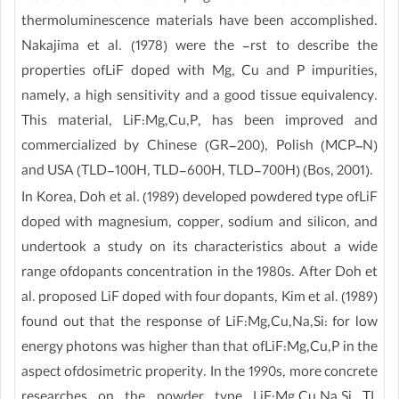
thermoluminescence materials have been accomplished.
Nakajima et al. (1978) were the -rst to describe the
properties ofLiF doped with Mg, Cu and P impurities,
namely, a high sensitivity and a good tissue equivalency.
This material, LiF:Mg,Cu,P, has been improved and
commercialized by Chinese (GR-200), Polish (MCP–N)
and USA (TLD-100H, TLD-600H, TLD-700H) (Bos, 2001).
In Korea, Doh et al. (1989) developed powdered type ofLiF
doped with magnesium, copper, sodium and silicon, and
undertook a study on its characteristics about a wide
range ofdopants concentration in the 1980s. After Doh et
al. proposed LiF doped with four dopants, Kim et al. (1989)
found out that the response of LiF:Mg,Cu,Na,Si: for low
energy photons was higher than that ofLiF:Mg,Cu,P in the
aspect ofdosimetric properity. In the 1990s, more concrete
researches on the powder type LiF:Mg,Cu,Na,Si TL