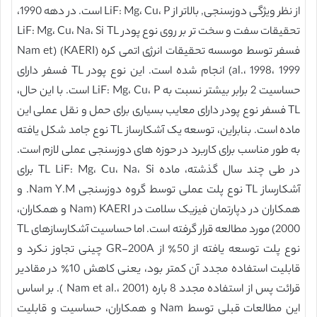
از نظر ویژگی دوزسنجی, بالاتر از LiF: Mg، Cu، P است. در دهه 1990،
تحقیقات سفت و سخت تر بر روی نوع پودر LiF: Mg، Cu، Na، Si TL
فسفر توسط موسسه تحقیقات انرژی اتمی کره (KAERI) (Nam et
al.، 1998، 1999) انجام شده است. این نوع پودر TL فسفر دارای
حساسیت 2 برابر بیشتر نسبت به LiF: Mg، Cu، P است. با این حال،
TL فسفر نوع پودر دارای معایب بسیاری برای حمل و نقل عملی این
ماده است. بنابراین، توسعه یک آشکارساز TL نوع جامد شکل یافته
به طور مناسب برای کاربرد در حوزه های دوزسنجی عملی لازم است.
در طی چند سال گذشته، ماده TL LiF: Mg، Cu، Na، Si برای
آشکارساز TL نوع پلت عملی توسط گروه دوزسنجی Nam Y.M. و
همکاران در دپارتمان فیزیک سلامت در KAERI (Nam و همکاران،
2000) مورد مطالعه قرار گرفته است. اما حساسیت آشکارسازهای TL
نوع پلت توسعه یافته از 50٪ از GR-200A چینی تجاوز نکرد و
قابلیت استفاده مجدد آن کمتر بود، یعنی کاهش 10٪ در مقادیر
قرائت پس از استفاده مجدد 8 باره (Nam et al.، 2001 ). بر اساس
این مطالعات قبلی توسط Nam و همکاران، حساسیت و قابلیت