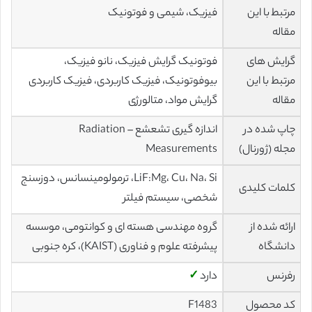
مرتبط با این
فیزیک، شیمی و فوتونیک
مقاله
گرایش های
فوتونیک گرایش فیزیک، نانو فیزیک،
مرتبط با این
بیوفوتونیک، فیزیک کاربردی، فیزیک کاربردی
مقاله
گرایش مواد، متالورژی
چاپ شده در
اندازه گیری تشعشع – Radiation
مجله (ژورنال)
Measurements
LiF:Mg، Cu، Na، Si، ترمولومینسانس، دوزسنج
کلمات کلیدی
شخصی، سیستم فیلتر
ارائه شده از
گروه مهندسی هسته ای و کوانتومی، موسسه
دانشگاه
پیشرفته علوم و فناوری (KAIST)، کره جنوبی
رفرنس
دارد
✓
کد محصول
F1483