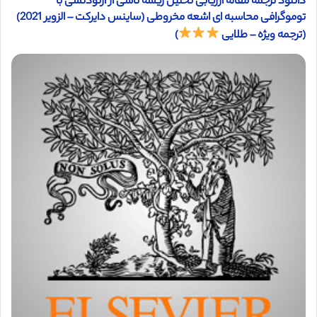
دانلود ترجمه مقاله ارزیابی تحلیل ریشه ناشی از ارتودنسی با
توموگرافی محاسبه ای اشعه مخروطی (ساینس دایرکت – الزویر 2021)
(ترجمه ویژه – طلایی
)