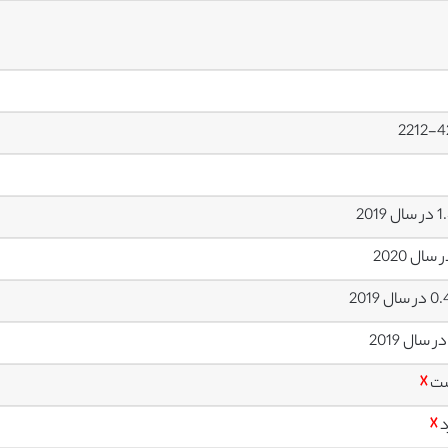
2212-4
ت
☓
د
☓