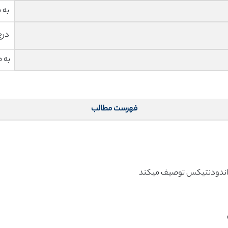
به 
درج
به 
فهرست مطالب