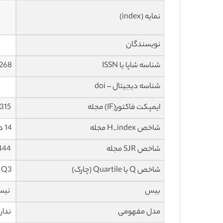
نمایه (index)
نویسندگان
شناسه شاپا یا ISSN
268
شناسه دیجیتال – doi
ایمپکت فاکتور(IF) مجله
1.315 در سال 2019
شاخص H_index مجله
14 در سال 2020
شاخص SJR مجله
0.444 در سال 2019
شاخص Q یا Quartile (چارک)
Q3 در سال 2019
بیس
نیس
مدل مفهومی
ندار