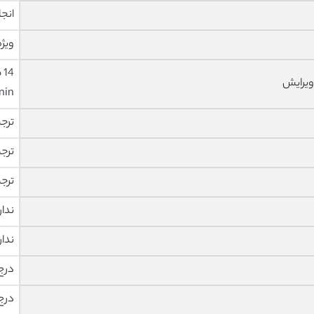
انجا
ویژه
ویرایش
nin
ترج
ترج
ترج
ندار
ندار
درج
درج