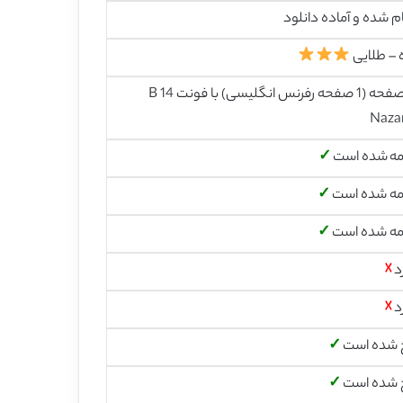
م شده و آماده دانلود
 – طلایی
14 صفحه (1 صفحه رفرنس انگلیسی) با فونت 14 B
Naza
مه شده است
✓
مه شده است
✓
مه شده است
✓
د
☓
د
☓
 شده است
✓
 شده است
✓