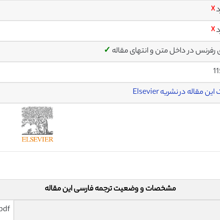
د
☓
د
☓
ی رفرنس در داخل متن و انتهای مقاله
✓
1
ین مقاله در نشریه Elsevier
مشخصات و وضعیت ترجمه فارسی این مقاله
pdf و ورد تایپ شده با قابلیت وی