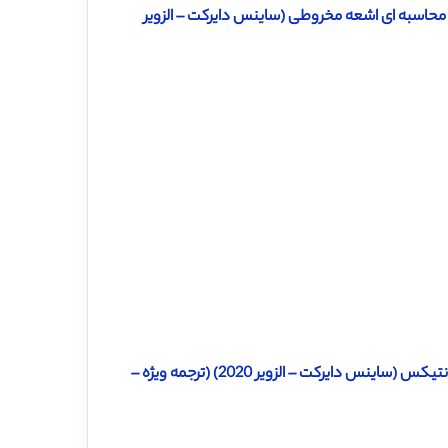
فی محاسبه ای اشعه مخروطی (ساینس دایرکت – الزویر
دانلود ترجمه مقاله مدل ریاضی برای آماده سازی روت کانال با مته اندودنتیکس (ساینس دایرکت – الزویر 2020) (ترجمه ویژه –