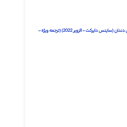
دانلود ترجمه مقاله شکستگی ریشه افقی در دندان خلفی بدون ترومای دندان (ساینس دایرکت – الزویر 2022) (ترجمه ویژه –