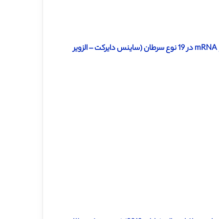
دانلود ترجمه مقاله پایداری دارویی در واکنش های مربوط به lncRNA و mRNA در 19 نوع سرطان (ساینس دایرکت – الزویر