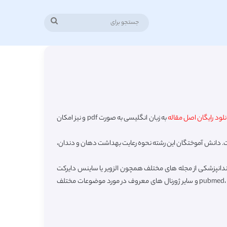
جستجو
برای
نلود رایگان اصل مقاله
به زبان انگلیسی به صورت pdf و نیز امکان
ت. دانش آموختگان این رشته نحوه رعایت بهداشت دهان و دندان،
دندانپزشکی از مجله های مختلف همچون الزویر یا ساینس دایرکت
(sciencedirect – elsevier)، امرالد (Emerald Insight)، اسپرینگر (springer)، آی تریپل ای (ieee) وایلی، هینداوی، تیلور اند فرانسیس، نیچر، pubmed، mdpi، ssrn و سایر ژورنال های معروف در مورد موضوعات مختلف