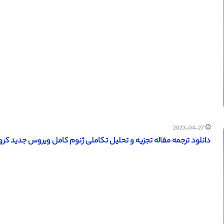
2023-04-27
دانلود ترجمه مقاله تجزیه و تحلیل تکاملی ژنوم کامل ویروس جدید کرونا (2019-nCoV) (ساینس دایرکت – الزویر 0