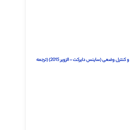
دانلود ترجمه مقاله اختلاف های مربوط به سن در استراتژی های جنبشی و کنترل وضعی (ساینس دایرکت – الزویر 2015) (ترجمه