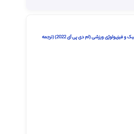
دانلود ترجمه مقاله کار با تجزیه الکترومیوگرافی در کلاس عملی بیومکانیک و فیزیولوژی ورزشی (ام دی پی آی 2022) (ترجمه