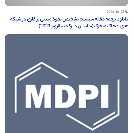
2023-10-25
دانلود ترجمه مقاله سیستم تشخیص نفوذ مبتنی بر فازی در شبکه
های ادهاک متحرک (ساینس دایرکت – الزویر 2023)