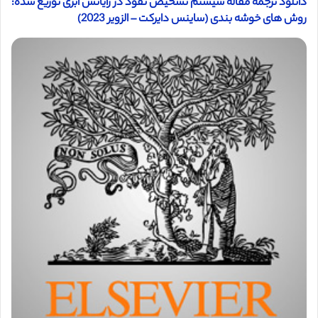
دانلود ترجمه مقاله سیستم تشخیص نفوذ در رایانس ابری توزیع شده:
روش های خوشه بندی (ساینس دایرکت – الزویر 2023)