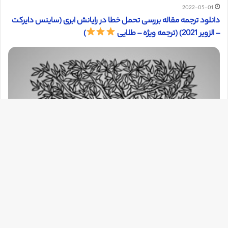
2022-05-01
دانلود ترجمه مقاله بررسی تحمل خطا در رایانش ابری (ساینس دایرکت
– الزویر 2021) (ترجمه ویژه – طلایی
)
دک
با
به
بالا