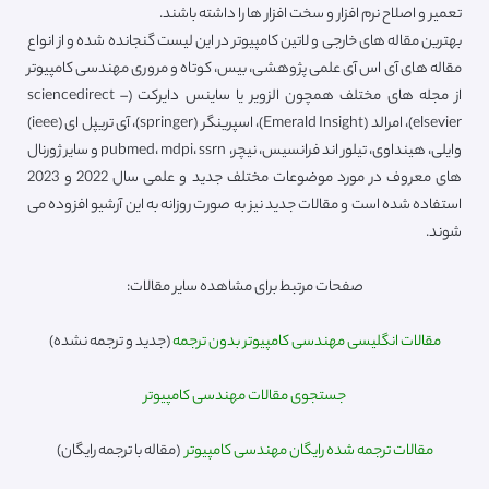
تعمیر و اصلاح نرم افزار و سخت افزار ها را داشته باشند.
بهترین مقاله های خارجی و لاتین کامپیوتر در این لیست گنجانده شده و از انواع
مقاله های آی اس آی علمی پژوهشی، بیس، کوتاه و مروری مهندسی کامپیوتر
از مجله های مختلف همچون الزویر یا ساینس دایرکت (sciencedirect –
elsevier)، امرالد (Emerald Insight)، اسپرینگر (springer)، آی تریپل ای (ieee)
وایلی، هینداوی، تیلور اند فرانسیس، نیچر، pubmed، mdpi، ssrn و سایر ژورنال
های معروف در مورد موضوعات مختلف جدید و علمی سال 2022 و 2023
استفاده شده است و مقالات جدید نیز به صورت روزانه به این آرشیو افزوده می
شوند.
صفحات مرتبط برای مشاهده سایر مقالات:
مقالات انگلیسی مهندسی کامپیوتر بدون ترجمه
(جدید و ترجمه نشده)
جستجوی مقالات مهندسی کامپیوتر
مقالات ترجمه شده رایگان مهندسی کامپیوتر
(مقاله با ترجمه رایگان)