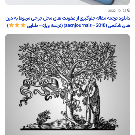
2022-10-25
دانلود ترجمه مقاله جلوگیری از عفونت های محل جراحی مربوط به درن
های شکمی (aacnjournals – 2018) (ترجمه ویژه – طلایی
)