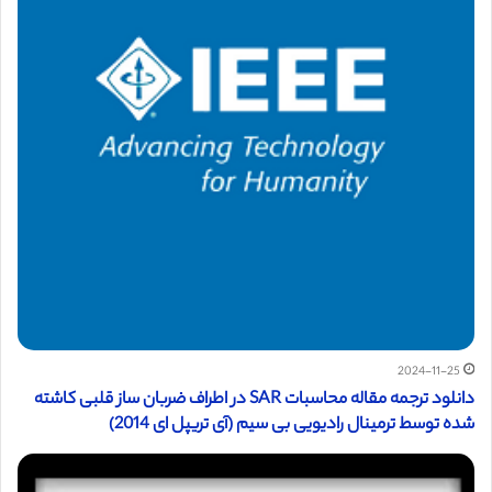
2024-11-25
دانلود ترجمه مقاله محاسبات SAR در اطراف ضربان ساز قلبی کاشته
شده توسط ترمینال رادیویی بی سیم (آی تریپل ای 2014)