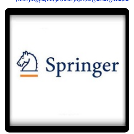
همبستگی صداهای قلب فیلتر شده با موجک (اسپرینگر 2005)