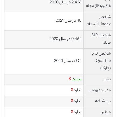
2.426 در سال 2020
فاکتور(IF) مجله
شاخص
48 در سال 2021
H_index مجله
شاخص SJR
0.462 در سال 2020
مجله
شاخص Q یا
Quartile
Q2 در سال 2020
(چارک)
بیس
نیست
☓
مدل مفهومی
ندارد
☓
پرسشنامه
ندارد
☓
متغیر
ندارد
☓