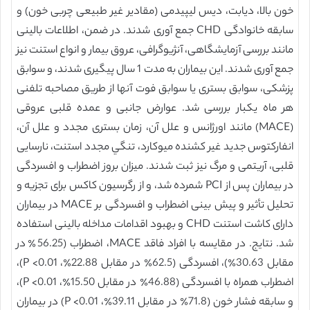
خون بالا، دیابت، دیس لیپیدمی (مقادیر غیر طبیعی چربی خون) و
سابقه خانوادگی CHD جمع آوری شدند. در ضمن، اطلاعات بالینی
مانند بررسی آزمایشگاهی، آنژیوگرافی، عروق بیمار و انواع استنت نیز
جمع آوری شدند. این بیماران به مدت 1 سال پیگیری شدند، و سوابق
پزشکی، سوابق بستری یا سوابق فوت آنها از طریق مصاحبه تلفنی
هر ماه یکبار بررسی شد. عوارض جانبی و عمده قلبی عروقی
(MACE) مانند اورژانس و علل آن، زمان بستری مجدد و علل آن،
انفارکتوس جدید غیر کشنده میوکارد، تنگي مجدد استنت، نارسایی
قلبی، آریتمی و مرگ نیز ثبت شدند. میزان بروز اضطراب و افسردگی
در بیماران پس از PCI شمرده شد، و از رگرسیون کاکس برای تجزیه و
تحلیل تأثیر و پیش بینی اضطراب و افسردگی بر MACE در بیماران
دارای کاشت استنت CHD و بهبود اقدامات مداخله بالینی استفاده
شد. نتایج. در مقایسه با افراد فاقد MACE، اضطراب (56.25٪ در
مقابل 30.63٪)، افسردگی (62.5٪ در مقابل 22.88٪، P <0.01)،
اضطراب همراه با افسردگی (46.88٪ در مقابل 15.50٪، P <0.01)،
و سابقه فشار خون (71.8٪ در مقابل 39.11٪، P <0.01) در بیماران