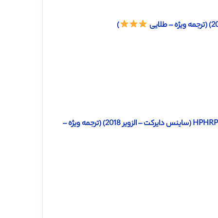
)
دانلود ترجمه مقاله تجزیه و تحلیل برانگاشتی عملکرد کارکنان بر اساس HPHRP (ساینس دایرکت – الزویر 2018) (ترجمه ویژه –