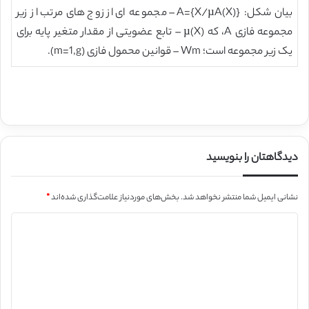
بیان شکل: A={X/µA(X)} – مجموعه ای از زوج های مرتب از زیر
مجموعه فازی A، که (X)µ – تابع عضویتی از مقدار متغیر پایه برای
یک زیر مجموعه است؛ Wm – قوانین محمول فازی (m=1,g).
دیدگاهتان را بنویسید
نشانی ایمیل شما منتشر نخواهد شد.
بخش‌های موردنیاز علامت‌گذاری شده‌اند
*
د
ی
د
گ
ا