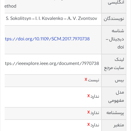
انگلیسی
method
نویسندگان
A. S. Sokolitsyn – I. I. Kovalenko – А. V. Zvontsov
شناسه
دیجیتال –
https://doi.org/10.1109/SCM.2017.7970738
doi
لینک
https://ieeexplore.ieee.org/document/7970738
سایت مرجع
بیس
نیست
☓
مدل
ندارد
☓
مفهومی
پرسشنامه
ندارد
☓
متغیر
ندارد
☓