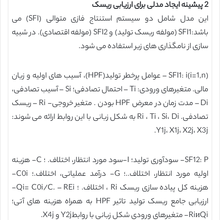
2 پیشینه ایجاد مدلی برای ارزیابی ریسک
این مدل شامل دو سیستم استنتاج فازی متوالی (SFI) می
باشد:SFI1 (مولفه ریسک تولید) و SFI2 (مولفه اقتصادی). در شبیه
سازی از نامگذاری های زیر استفاده می شود.
SFI1: i(i=1,n) – عوامل پرخطر تولید(HPF)، آسیب های اولیه و زیان
مالی. متغیرهای ورودی: Ti – احتمال تصادفی؛ Si – آسیب تصادفی،
Di – مدت زمان در معرض HPF بودن . متغیر خروجی- Ri – ریسک
تصادفی. Ri ، Ti ، Si، Di به شکل زبانی با این روابط ارائه می شوند:
Y1j، X1j، X2j، X3j.
SF12: P- سودآوری تولید؛ I-سود مورد انتظار، اختلاف. ؛ C- هزینه
اولیه مورد انتظار، اختلاف..؛ G- درآمد عملیاتی، اختلاف.؛ C0i-
هزینه کل پیاده سازی ریسک Ri ، اختلاف. ؛ Qi= C0i/C. – REi-
ارزیابی جامع ریسک تولید تاثیر HPF به همراه هزینه های آتی؛
RiиQi- متغیرهای ورودی شکل زبانی با روابطY2j و X4j.