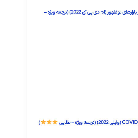
دانلود ترجمه مقاله مدیریت سود، ترکیب هیئت مدیره و پایداری سود در بازارهای نوظهور (ام دی پی آی 2022) (ترجمه ویژه –
)