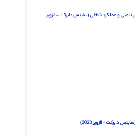
 ناامنی و عملکرد شغلی (ساینس دایرکت – الزویر
س دایرکت – الزویر 2023)