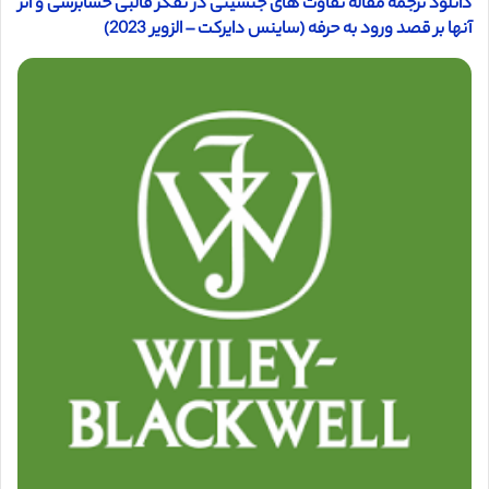
دانلود ترجمه مقاله تفاوت های جنسیتی در تفکر قالبی حسابرسی و اثر
آنها بر قصد ورود به حرفه (ساینس دایرکت – الزویر 2023)