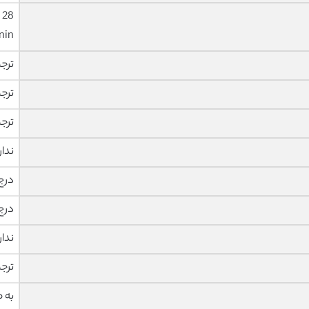
nin
ترج
ترج
ترج
ندار
درج
درج
ندار
ترج
به 