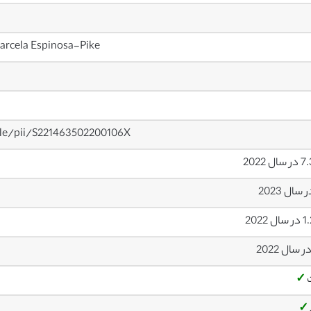
arcela Espinosa-Pike
cle/pii/S221463502200106X
ل 2022
 2022
✓
✓