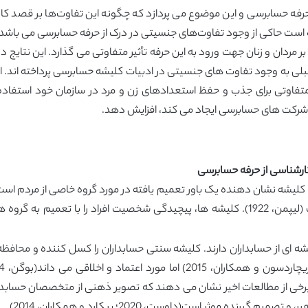
ه حسابرسی و این موضوع می پردازد که چگونه این تفاوت‌ها بر قصد کار در
 است حاکی از وجود تفاوت‌های جنسیتی در درک از حرفه حسابرسی می باشد 
ر مردان و زنان جهت ورود به این حرفه تأثیر متفاوتی می گذارد. این نتای
قبلی به وجود تفاوت های جنسیتی در ادبیات کلیشه حسابرسی پرداخته اند.
اوتی برای جذب و حفظ استعدادهای زن و مرد در سازمان خود استفاده ک
 شرکت های حسابرسی ایجاد می کند، افزایش دهد.
این تصویر کلی در مورد یک گروه اجتماعی خاص است (لیپمن، 1922). کلیشه ها، پیچیدگی شخصیت
ت، 2020؛ جیکل، 2008؛ نگا و وای مون،2013). برخی از مطالعات اخیر نشان می دهند که تصویر ذه
ده موثر است(داوست، 2020؛ پیکارد و همکاران، 2014).