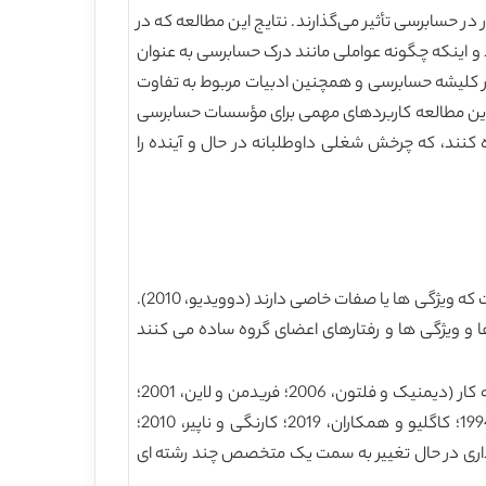
 حسابرسی تأثیر می‌گذارند. نتایج این مطالعه که در
و اینکه چگونه عواملی مانند درک حسابرسی به عنوان
ج در کلیشه حسابرسی و همچنین ادبیات مربوط به تفاوت
 این مطالعه کاربردهای مهمی برای مؤسسات حسابرسی
نند، که چرخش شغلی داوطلبانه در حال و آینده را
به نحوه درک افراد از یک گروه خاص، کلیشه می گویند. کلیشه نشان دهنده یک باور تعمیم یافته در مورد گروه خاصی از مردم است که ویژگی ها یا صفات خاصی دارند (دوویدیو، 2010).
 افراد را با تعمیم به گروه ها و ویژگی ها و رفتارهای اعضای گروه ساده می کنند
برخی مطالعات قبلی نشان داده اند که مردم درکِ کلیشه ای از حسابداران دارند. کلیشه سنتی حسابداران را کسل کننده و محافظه کار (دیمنیک و فلتون، 2006؛ فریدمن و لاین، 2001؛
هانت و همکاران، 2004؛ پیکارد و همکاران، 2014؛ ریچاردسون و همکاران، 2015) اما مورد اعتماد و اخلاقی می داند(بوگن، 1994؛ کاگلیو و همکاران، 2019؛ کارنگی و ناپیر، 2010؛
نی از متخصصان حسابداری در حال تغییر به سمت یک متخصص چند رشته ای