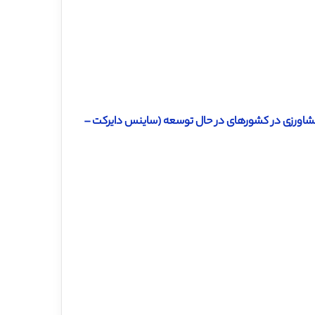
ود ترجمه مقاله بررسی میزان اجرای شیوه های مدیریت مالی SMEs ​​کشاورزی در کشورهای در حال توسعه (ساینس دایرکت –