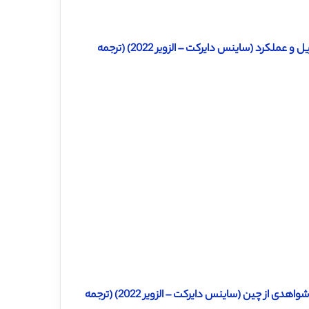
دانلود ترجمه مقاله اثر احساس سرمایه گذار بر بازده، جریان نقدی، نرخ تنزیل و عملکرد (ساینس دایرکت – الزویر 2022) (ترجمه
دانلود ترجمه مقاله آیا IFRS، قیمت کمتر از حد IPO را کاهش می دهد؟ شواهدی از چین (ساینس دایرکت – الزویر 2022) (ترجمه