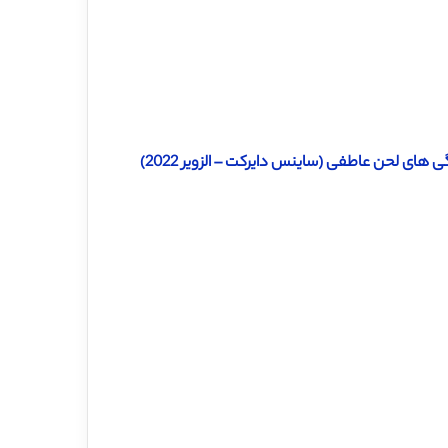
دانلود ترجمه مقاله پیش بینی درماندگی مالی از طریق تلفیق کردن ویژگی های لحن عاطفی (ساینس دایرکت – الزویر 2022)