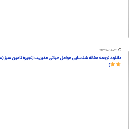
2020-04-25
دانلود ترجمه مقاله شناسایی عوامل حیاتی مدیریت زنجیره تامین سبز (ساینس دایرکت – الزویر
)