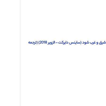
دانلود ترجمه مقاله آیا رهبری اخلاقی می تواند مانع اذیت در محل کار در شرق و غرب شود (ساینس دایرکت – الزویر 2018) (ترجمه