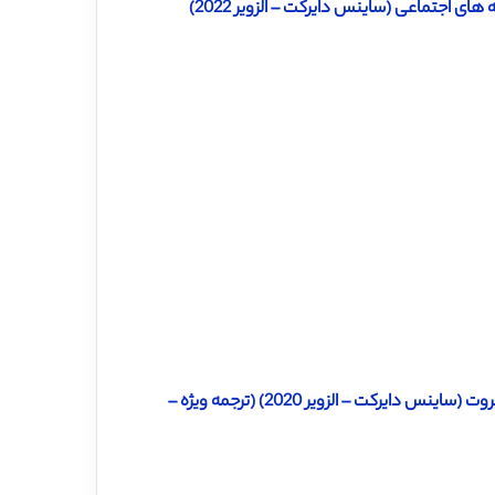
های اجتماعی (ساینس دایرکت – الزویر 2022)
دانلود ترجمه مقاله وابستگی معیشت روستایی به منابع جنگلی دره چپروت (ساینس دایرکت – الزویر 2020) (ترجمه ویژه –