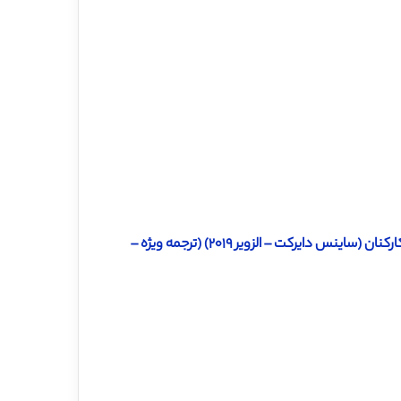
دانلود ترجمه مقاله درک سیاست سازمانی، مخفی سازی دانش و ابتکار کارکنان (ساینس دایرکت – الزویر ۲۰۱۹) (ترجمه ویژه –