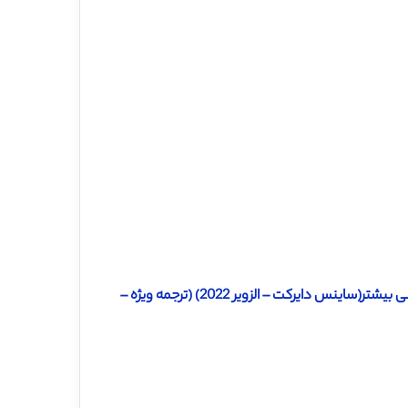
دانلود ترجمه مقاله ارتباط مدت و کیفیت خواب با خصیصه هوش هیجانی بیشتر(ساینس دایرکت – الزویر 2022) (ترجمه ویژه –