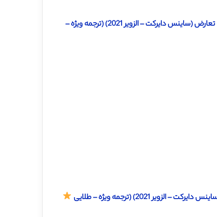
دانلود ترجمه مقاله تفکر انتقادی، هوش هیجانی و شیوه های مدیریت تعارض (ساینس دایرکت – الزویر 2021) (ترجمه ویژه –
 2021) (ترجمه ویژه – طلایی