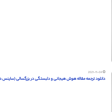
2021-11-04
دانلود ترجمه مقاله هوش هیجانی و دلبستگی در بزرگسالی (ساینس دایرکت – الزویر 2021) (تر