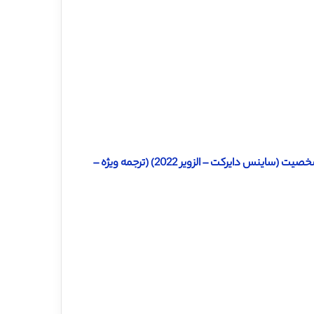
دانلود ترجمه مقاله تمایز بین هوش هیجانی صفت و مدل پنج عاملی شخصیت (ساینس دایرکت – الزویر 2022) (ترجمه ویژه –