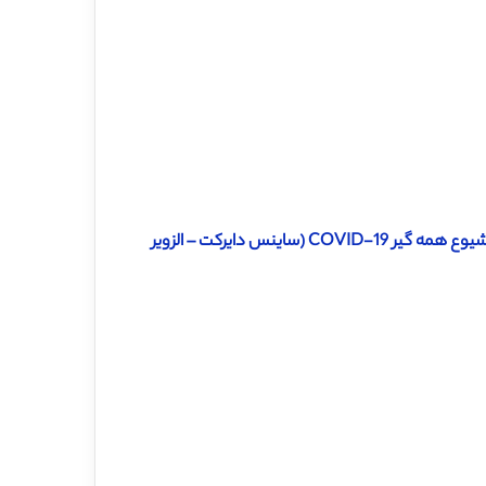
دانلود ترجمه مقاله ویژگی هوش هیجانی و تجربیات احساسی در طول شیوع همه گیر COVID-19 (ساینس دایرکت – الزویر