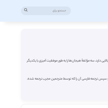
جستجو
برای
ش هیجانی: هوش عاطفی، هوش احساسی یا هوش هیجانی شامل شناخت و کنترل عواطف و هیجان‌های خود است. به عبارت دیگر، شخصی که EQ بالایی دارد، سه مؤلفهٔ هیجان‌ها را به طور موفقیت آمیزی با یکدیگر
 و سپس ترجمه فارسی آن را که توسط مترجمین مجرب ترجمه شده،