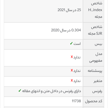
شاخص
H_index
25 در سال 2021
مجله
شاخص
0.304 در سال 2020
SJR مجله
بیس
است
✓
مدل
ندارد
☓
مفهومی
پرسشنامه
ندارد
☓
متغیر
ندارد
☓
رفرنس
دارای رفرنس در داخل متن و انتهای مقاله
✓
کد محصول
11738