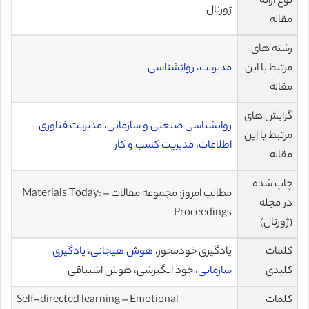
نوع ارائه
ژورنال
مقاله
رشته های
مرتبط با این
مدیریت
،
روانشناسی
مقاله
گرایش های
روانشناسی صنعتی و سازمانی
،
مدیریت فناوری
مرتبط با این
اطلاعات
،
مدیریت کسب و کار
مقاله
چاپ شده
مطالب امروز: مجموعه مقالات – Materials Today:
در مجله
Proceedings
(ژورنال)
کلمات
یادگیری خودمحور،
هوش هیجانی
،
یادگیری
کلیدی
سازمانی
، خود انگیزشی، هوش اشتیاقی
کلمات
Self-directed learning – Emotional