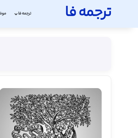
ترجمه فا
ترجمه فا
موض