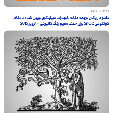
2023-10-27
دانلود رایگان ترجمه مقاله نانوذرات سیلیکای تزیین شده با نقاط
کوانتومی SnO2 برای حذف سریع رنگ کاتیونی – الزویر 2015