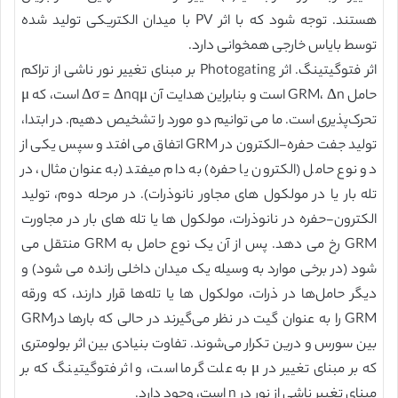
هستند. توجه شود که با اثر PV با میدان الکتریکی تولید شده
توسط بایاس خارجی همخوانی دارد.
اثر فتوگیتینگ. اثر Photogating بر مبنای تغییر نور ناشی از تراکم
حامل GRM، Δn است و بنابراین هدایت آن Δσ = Δnqμ است، که μ
تحرک‌پذیری است. ما می توانیم دو مورد را تشخیص دهیم. در ابتدا،
تولید جفت حفره-الکترون در GRM اتفاق می افتد و سپس یکی از
دو نوع حامل (الکترون یا حفره) به دام میفتد (به عنوان مثال، در
تله بار یا در مولکول های مجاور نانوذرات). در مرحله دوم، تولید
الکترون-حفره در نانوذرات، مولکول ها یا تله های بار در مجاورت
GRM رخ می دهد. پس از آن یک نوع حامل به GRM منتقل می
شود (در برخی موارد به وسیله یک میدان داخلی رانده می شود) و
دیگر حامل‌ها در ذرات، مولکول ها یا تله‌ها قرار دارند، که ورقه
GRM را به عنوان گیت در نظر می‌گیرند در حالی که بارها درGRM
بین سورس و درین تکرار می‌شوند. تفاوت بنیادی بین اثر بولومتری
که بر مبنای تغییر در μ به علت گرما است، و اثر فتوگیتینگ که بر
مبنای تغییر ناشی از نور در n است، وجود دارد.