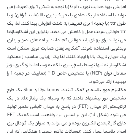
افزایش بهره هدایت نوری، Gph (با توجه به شکل 1 برای تعریف) می
تواند با استفاده از یک هادی با تحریک‌پذیری بالا (مانند گرافن) و با
طول τtr (با جعبه 1 برای تعریف) به شدت افزایش پیدا کند. اما، یک
τtr طولانی سرعت عمل را کاهش می دهد. بنابراین این آشکارسازها
می توانند برای پهنای باند موقتی کم، مانند برنامه های تصویربرداری
ویدئویی استفاده شوند. آشکارسازهای هدایت نوری ممکن است
یک جریان تاریک بالا را ایجاد کنند، لذا یک ارزیابی مناسب از عملکرد
آشکارساز نه تنها توسط پاسخ‌پذیری بلکه به وسیله اندازه گیری نویز
معادل توان (NEP) یا تشخیص خاص D * (تعاریف در جعبه 1 را
ببینید) ارائه می‌شود.
مکانیزم موج پلاسمای کمک کننده. Dyakonov و Shur یک طرح
تشخیص نور پیشنهاد دادند که به وسیله یک ولتاژ d.c. در یک
ترانزیستور اثر میدان (FET) در پاسخ به میدان تابشی متغیر تولید
می شود (شکل 1d). این بر اساس این واقعیت است که یک FET
دارای گاز 2بعدی الکترون بوده و می تواند به عنوان یک گودال برای
امواج پلاسما عمل کند. (نوسانات تراکم جمعی) هنگامی که این