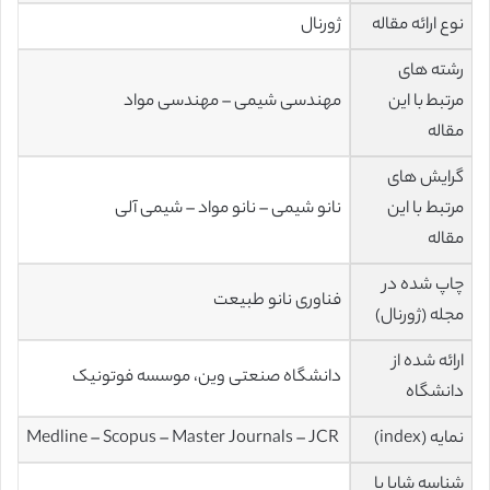
نوع ارائه مقاله
ژورنال
رشته های
مرتبط با این
مهندسی شیمی – مهندسی مواد
مقاله
گرایش های
مرتبط با این
نانو شیمی – نانو مواد – شیمی آلی
مقاله
چاپ شده در
فناوری نانو طبیعت
مجله (ژورنال)
ارائه شده از
دانشگاه صنعتی وین، موسسه فوتونیک
دانشگاه
نمایه (index)
Medline – Scopus – Master Journals – JCR
شناسه شاپا یا