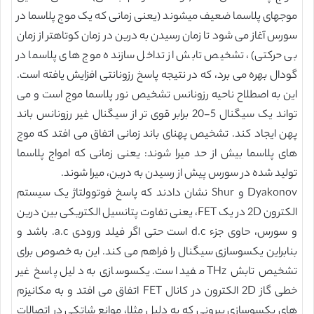
موجهای پلاسما ضعیف میشوند (یعنی زمانی که یک موج پلاسما در
سورس آغاز می شود تا زمان رسیدن به درین در زمان کوتاهتر از زمان
بی حرکتی)، تشخیص تابش از تداخل سازنده موج های پلاسما در
گودال بهره می برد، که در نتیجه پاسخ رزونانتی افزایش یافته است.
این به اصطلاح ناحیه رزونانس تشخیص نور پلاسما موج است و می
تواند یک سیگنال 5-20 برابر قوی تر از سیگنال غیر رزونانس باند
پهن ایجاد کند. تشخیص پهنای باند زمانی اتفاق می افتد که موج
های پلاسما بیش از حد میرا شوند: یعنی زمانی که امواج پلاسما
تولید شده در سورس پیش از رسیدن به درین، میرا شوند.
Dyakonov و Shur نشان دادند که پاسخ فوتوولتاژ یک سیستم
الکترون 2D در یک FET، یعنی تفاوت پتانسیل الکتریکی بین درین
و سورس، حاوی جزء d.c است حتی اگر فیلد ورودی a.c. باشد و
بنابراین یکسوسازی سیگنال را فراهم می کند. این به خصوص برای
تشخیص تابش THz مفید است. یکسوسازی به دلیل پاسخ غیر
خطی گاز 2D الکترون در کانال FET اتفاق می افتد و به مکانیزم
های یکسوسازی بیرونی که به دلیل مثلا، موانع شاتکی در اتصالات