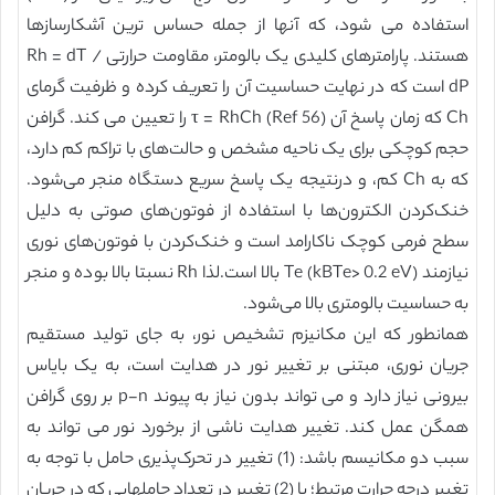
استفاده می شود، که آنها از جمله حساس ترین آشکارسازها
هستند. پارامترهای کلیدی یک بالومتر، مقاومت حرارتی Rh = dT /
dP است که در نهایت حساسیت آن را تعریف کرده و ظرفیت گرمای
Ch که زمان پاسخ آن τ = RhCh (Ref 56) را تعیین می کند. گرافن
حجم کوچکی برای یک ناحیه مشخص و حالت‌های با تراکم کم دارد،
که به Ch کم، و درنتیجه یک پاسخ سریع دستگاه منجر می‌شود.
خنک‌کردن الکترون‌ها با استفاده از فوتون‌های صوتی به دلیل
سطح فرمی کوچک ناکارامد است و خنک‌کردن با فوتون‌های نوری
نیازمند Te (kBTe> 0.2 eV) بالا است.لذا Rh نسبتا بالا بوده و منجر
به حساسیت بالومتری بالا می‌شود.
همانطور که این مکانیزم تشخیص نور، به جای تولید مستقیم
جریان نوری، مبتنی بر تغییر نور در هدایت است، به یک بایاس
بیرونی نیاز دارد و می تواند بدون نیاز به پیوند p-n بر روی گرافن
همگن عمل کند. تغییر هدایت ناشی از برخورد نور می تواند به
سبب دو مکانیسم باشد: (1) تغییر در تحرک‌پذیری حامل با توجه به
تغییر درجه حرارت مرتبط؛ یا (2) تغییر در تعداد حاملهایی که در جریان