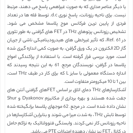
یا دیگر عناصر مداری که به صورت غیراهمی پاسخ می دهند، مرتبط
نیست. برای ناحیه رزونانت، پاسخ نوری d.c. توسط قله ها در تعداد
فردی از پایین ترین فرکانس موج پلاسما مشخص می شود.
تشخیص رزونانس پرتوهای THz در FET های گرافنی به طور تئوری
در Ref. 61، که تأثیر غیرخطی های هیدرودینامیکی ناشی از جریان
گاز 2D الکترون در یک ورق گرافن، به صورت کمی اندازه گیری شده
است، مورد بررسی قرار گرفته است. با استفاده از پراکندگی امواج
پلاسما در گرافن، نویسندگان مرجع. 61 به این نتیجه رسیدند که
اندازه دستگاه معمولی با سایز L که برای کار در طیف THz است،
بین 1 تا 10 میکرومتر متفاوت است.
آشکارسازهای THz دمای اتاق بر اساس FETهای گرافنی آنتن های
جفت شده هستند و بهره برداری از مکانیزم Dyakonov و Shur
نشان داده شده است. در مرجع. 62 موجهای پلاسما برانگیخته شده
توسط تابش THz، به شدت میرا می شوند و بنابراین آشکارسازها در
ناحیه رزونانس کار نمی کردند. وابستگی فتوولتائیک به تراکم حامل
در کانال FET نیز نشان دهنده امتیازات PTE می باشد.