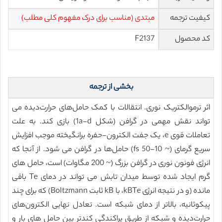
کیفیت ترجمه
مبتدی (مناسب برای درک مفهوم کلی مطلب)
کد محصول
F2137
بخشی از ترجمه
اثر ترموالکتریک نوری. انتقالات با کمک حامل‌های حرارت‌دیده می
تواند نقش مهمی در گرافن (شکل 1a-d) بازی کند. به علت
تعاملات قوی e، یک جفت الکترون-حفره برانگیخته موجب افزایش
سریع گرمای (~ 10-50 fs) حامل‌ها در گرافن می شود. از آنجا که
انرژی فونون نوری در گرافن بزرگ (~ 200 مگاوات) است، حامل های
گرم ایجاد شده توسط میدان تابش می تواند در دمای Te باقی
مانده (و در نتیجه انرژی kBTe، با kB ثابت Boltzmann) که برای چند
پیکوثانیه، بالاتر از دمای شبکه است. تعادل نهایی الکترون‌های
حرارت‌دیده و شبکه از طریق پراکندگی کندتر بین حامل های بار و