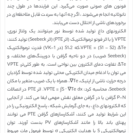
فونون های صوتی صورت می‌گیرد. این فرایندها در طول چند
نانوثانیه انجام می‌شوند، اگر چه آنها به سرعت قابل ملاحظه‌ای در
برخوردهای ناشی از اختلال دست می‌یابند.
الکترونهای داغ تولید شده توسط نور میتوانند یک ولتاژ نوری،
VPTE را با اثر فوتو ترموالکتریک (اثر PTE) (اثر Seebeck) تولید کنند:
VPTE = (S1 – S2) ΔTe،که S1،2 (در VK-1) قدرت ترموالکتریک
(Seebeck ضریب) در دو ناحیه گرافن با دوپینگ‌های مختلف، و
ΔTe تفاوت دمای الکترون بین نواحی است. به طور کلی‌تر، VPTE
می توان با ادغام میدان الکتریکی محلی تولید شده توسط گرادیان
درجه حرارت ناشی از اپتیک، Te∇، همراه با یک ضریب متغیر با مکان
Seebeck، محاسبه کرد: VPTE = ∫S ∙ ∇Te dx. اثر PTE در اتصالات
P-N گرافن یا در گرافن معلق نقش مهمی ایفا می کند. از آنجایی
که الکترونهای داغ، به جای گرمایش شبکه، پاسخ الکترونیکی را در
این شرایط تولید می کنند، آشکارسازهای گرافن PTE می توانند
پهنای باند بالا را مانند آشکارسازهای PV بدست آورند. توان
ترموالکتریکی S با هدايت الكتريكي σ توسط فرمول مات مربوط