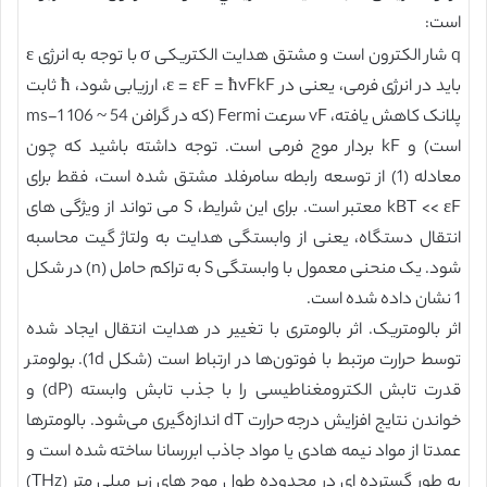
است:
q شار الکترون است و مشتق هدایت الکتریکی σ با توجه به انرژی ε
باید در انرژی فرمی، یعنی در ε = εF = ħvFkF، ارزیابی شود، ħ ثابت
پلانک کاهش یافته، vF سرعت Fermi (که در گرافن 54 ~ 106 ms-1
است) و kF بردار موج فرمی است. توجه داشته باشید که چون
معادله (1) از توسعه رابطه سامرفلد مشتق شده است، فقط برای
kBT << εF معتبر است. برای این شرایط، S می تواند از ویژگی های
انتقال دستگاه، یعنی از وابستگی هدایت به ولتاژ گیت محاسبه
شود. یک منحنی معمول با وابستگی S به تراکم حامل (n) در شکل
1 نشان داده شده است.
اثر بالومتریک. اثر بالومتری با تغییر در هدایت انتقال ایجاد شده
توسط حرارت مرتبط با فوتون‌ها در ارتباط است (شکل 1d). بولومتر
قدرت تابش الکترومغناطیسی را با جذب تابش وابسته (dP) و
خواندن نتایج افزایش درجه حرارت dT اندازه‌گیری می‌شود. بالومترها
عمدتا از مواد نیمه هادی یا مواد جاذب ابررسانا ساخته شده است و
به طور گسترده ای در محدوده طول موج های زیر میلی متر (THz)