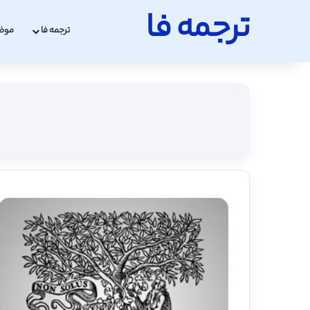
ترجمه فا
ترجمه فا
موض