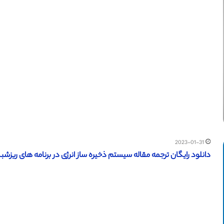
2023-01-31
دانلود رایگان ترجمه مقاله سیستم ذخیره ساز انرژی در برنامه های ریزشبکه (آ